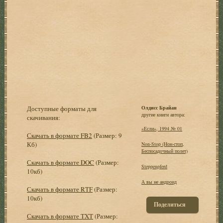
Доступные форматы для
Олдисс Брайан
другие книги автора:
скачивания:
«Если», 1994 № 01
Скачать в формате FB2
(Размер: 9
Кб)
Non-Stop (Нон-стоп,
Беспосадочный полет)
Скачать в формате DOC
(Размер:
Steppenpferd
10кб)
А вы не андроид
Скачать в формате RTF
(Размер:
10кб)
Поделиться
Скачать в формате TXT
(Размер: