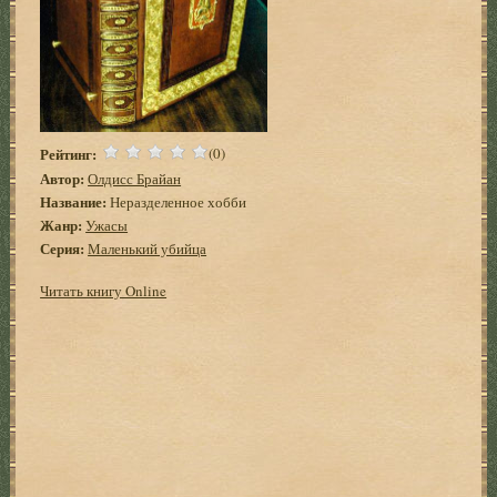
Рейтинг:
(0)
Автор:
Олдисс Брайан
Название:
Неразделенное хобби
Жанр:
Ужасы
Серия:
Маленький убийца
Читать книгу Online