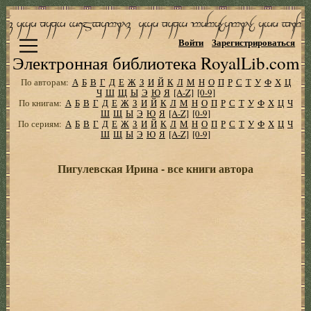
Войти
Зарегистрироваться
Электронная библиотека RoyalLib.com
По авторам:
А
Б
В
Г
Д
Е
Ж
З
И
Й
К
Л
М
Н
О
П
Р
С
Т
У
Ф
Х
Ц
Ч
Ш
Щ
Ы
Э
Ю
Я
[A-Z]
[0-9]
По книгам:
А
Б
В
Г
Д
Е
Ж
З
И
Й
К
Л
М
Н
О
П
Р
С
Т
У
Ф
Х
Ц
Ч
Ш
Щ
Ы
Э
Ю
Я
[A-Z]
[0-9]
По сериям:
А
Б
В
Г
Д
Е
Ж
З
И
Й
К
Л
М
Н
О
П
Р
С
Т
У
Ф
Х
Ц
Ч
Ш
Щ
Ы
Э
Ю
Я
[A-Z]
[0-9]
Пигулевская Ирина - все книги автора