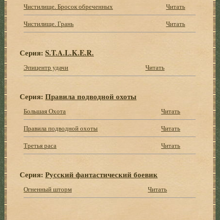
Чистилище. Бросок обреченных
Читать
Чистилище. Грань
Читать
Серия:
S.T.A.L.K.E.R.
Эпицентр удачи
Читать
Серия:
Правила подводной охоты
Большая Охота
Читать
Правила подводной охоты
Читать
Третья раса
Читать
Серия:
Русский фантастический боевик
Огненный шторм
Читать