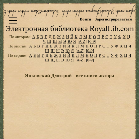
Войти
Зарегистрироваться
Электронная библиотека RoyalLib.com
По авторам:
А
Б
В
Г
Д
Е
Ж
З
И
Й
К
Л
М
Н
О
П
Р
С
Т
У
Ф
Х
Ц
Ч
Ш
Щ
Ы
Э
Ю
Я
[A-Z]
[0-9]
По книгам:
А
Б
В
Г
Д
Е
Ж
З
И
Й
К
Л
М
Н
О
П
Р
С
Т
У
Ф
Х
Ц
Ч
Ш
Щ
Ы
Э
Ю
Я
[A-Z]
[0-9]
По сериям:
А
Б
В
Г
Д
Е
Ж
З
И
Й
К
Л
М
Н
О
П
Р
С
Т
У
Ф
Х
Ц
Ч
Ш
Щ
Ы
Э
Ю
Я
[A-Z]
[0-9]
Янковский Дмитрий - все книги автора