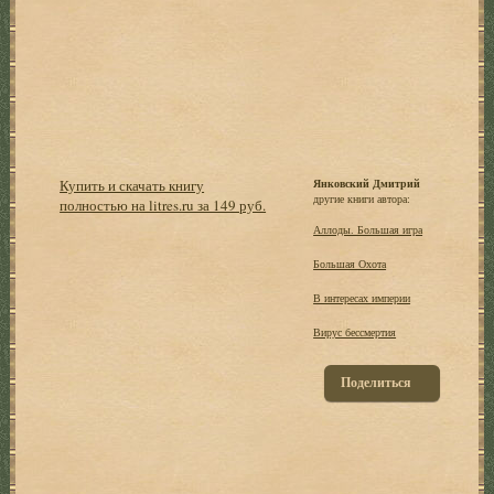
Купить и скачать книгу
Янковский Дмитрий
другие книги автора:
полностью на litres.ru за 149 руб.
Аллоды. Большая игра
Большая Охота
В интересах империи
Вирус бессмертия
Поделиться