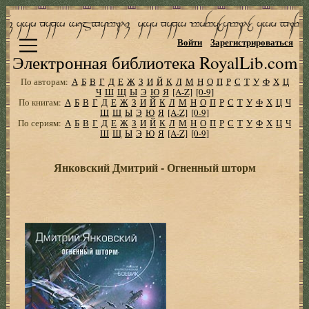
Войти
Зарегистрироваться
Электронная библиотека RoyalLib.com
По авторам:
А
Б
В
Г
Д
Е
Ж
З
И
Й
К
Л
М
Н
О
П
Р
С
Т
У
Ф
Х
Ц
Ч
Ш
Щ
Ы
Э
Ю
Я
[A-Z]
[0-9]
По книгам:
А
Б
В
Г
Д
Е
Ж
З
И
Й
К
Л
М
Н
О
П
Р
С
Т
У
Ф
Х
Ц
Ч
Ш
Щ
Ы
Э
Ю
Я
[A-Z]
[0-9]
По сериям:
А
Б
В
Г
Д
Е
Ж
З
И
Й
К
Л
М
Н
О
П
Р
С
Т
У
Ф
Х
Ц
Ч
Ш
Щ
Ы
Э
Ю
Я
[A-Z]
[0-9]
Янковский Дмитрий - Огненный шторм