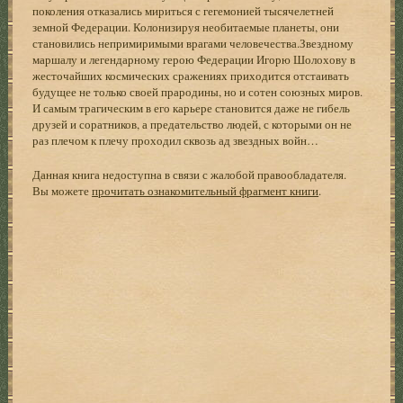
поколения отказались мириться с гегемонией тысячелетней
земной Федерации. Колонизируя необитаемые планеты, они
становились непримиримыми врагами человечества.Звездному
маршалу и легендарному герою Федерации Игорю Шолохову в
жесточайших космических сражениях приходится отстаивать
будущее не только своей прародины, но и сотен союзных миров.
И самым трагическим в его карьере становится даже не гибель
друзей и соратников, а предательство людей, с которыми он не
раз плечом к плечу проходил сквозь ад звездных войн…
Данная книга недоступна в связи с жалобой правообладателя.
Вы можете
прочитать ознакомительный фрагмент книги
.