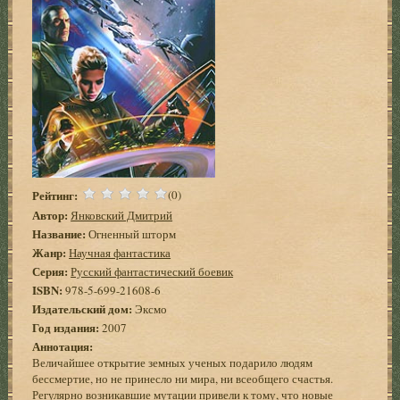
Рейтинг:
(0)
Автор:
Янковский Дмитрий
Название:
Огненный шторм
Жанр:
Научная фантастика
Серия:
Русский фантастический боевик
ISBN:
978-5-699-21608-6
Издательский дом:
Эксмо
Год издания:
2007
Аннотация:
Величайшее открытие земных ученых подарило людям
бессмертие, но не принесло ни мира, ни всеобщего счастья.
Регулярно возникавшие мутации привели к тому, что новые