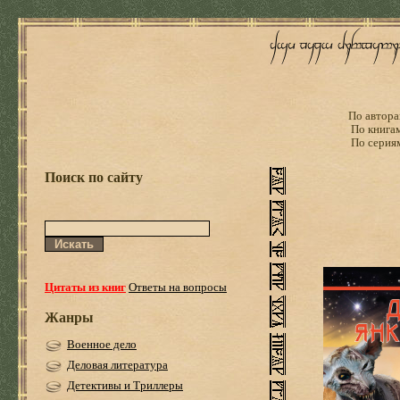
По автора
По книга
По серия
Поиск по сайту
Цитаты из книг
Ответы на вопросы
Жанры
Военное дело
Деловая литература
Детективы и Триллеры