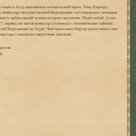
планета Асур напоминала человеческий череп. Тиму Картеру,
 комиссару могущественной Корпорации, это показалось зловещим
ланету орбитальный челнок потерпел крушение. Пилот погиб. А сам
. С первых же шагов комиссар столкнулся с непонятными тайнами,
ей Корпорации на Асуре. Чем тщательнее Картер распутывал узлы
 комиссара становился смертельно опасным…
дателя.
ги
.