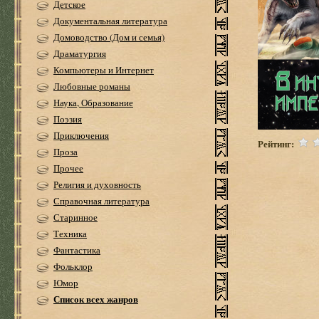
Детское
Документальная литература
Домоводство (Дом и семья)
Драматургия
Компьютеры и Интернет
Любовные романы
Наука, Образование
Поэзия
Приключения
Рейтинг:
Проза
Прочее
Религия и духовность
Справочная литература
Старинное
Техника
Фантастика
Фольклор
Юмор
Список всех жанров