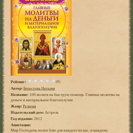
Рейтинг:
(0)
Автор:
Берестова Наталия
Название:
100 молитв на быструю помощь. Главные молитвы на
деньги и материальное благополучие
Жанр:
Религия
Издательский дом:
Астрель
Год издания:
2012
Аннотация:
Мир Господень полон благ для каждого из нас, и каждому