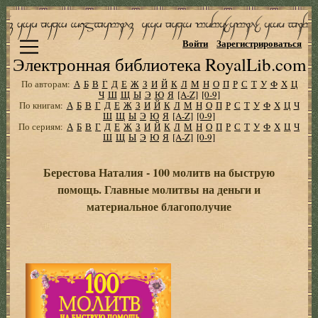
Войти
Зарегистрироваться
Электронная библиотека RoyalLib.com
По авторам:
А
Б
В
Г
Д
Е
Ж
З
И
Й
К
Л
М
Н
О
П
Р
С
Т
У
Ф
Х
Ц
Ч
Ш
Щ
Ы
Э
Ю
Я
[A-Z]
[0-9]
По книгам:
А
Б
В
Г
Д
Е
Ж
З
И
Й
К
Л
М
Н
О
П
Р
С
Т
У
Ф
Х
Ц
Ч
Ш
Щ
Ы
Э
Ю
Я
[A-Z]
[0-9]
По сериям:
А
Б
В
Г
Д
Е
Ж
З
И
Й
К
Л
М
Н
О
П
Р
С
Т
У
Ф
Х
Ц
Ч
Ш
Щ
Ы
Э
Ю
Я
[A-Z]
[0-9]
Берестова Наталия - 100 молитв на быструю
помощь. Главные молитвы на деньги и
материальное благополучие