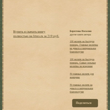
Купить и скачать книгу
Берестова Наталия
другие книги автора:
полностью на litres.ru за 219 руб.
100 молитв на быструю
помощь. Главные молитвы
на деньги и материальное
благополучие
100 молитв на быструю
помощь. Самые сильные
молитвы на исцеление
50 главных молитв для
женщины
50 главных молитв на
деньги и материальное
благополучие
Поделиться