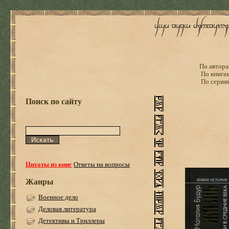
По автора
По книга
По серия
Поиск по сайту
Цитаты из книг
Ответы на вопросы
Жанры
Военное дело
Деловая литература
Детективы и Триллеры