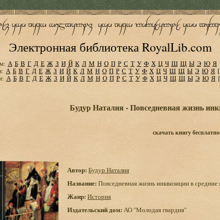
Электронная библиотека RoyalLib.com
м:
А
Б
В
Г
Д
Е
Ж
З
И
Й
К
Л
М
Н
О
П
Р
С
Т
У
Ф
Х
Ц
Ч
Ш
Щ
Ы
Э
Ю
Я
м:
А
Б
В
Г
Д
Е
Ж
З
И
Й
К
Л
М
Н
О
П
Р
С
Т
У
Ф
Х
Ц
Ч
Ш
Щ
Ы
Э
Ю
Я
м:
А
Б
В
Г
Д
Е
Ж
З
И
Й
К
Л
М
Н
О
П
Р
С
Т
У
Ф
Х
Ц
Ч
Ш
Щ
Ы
Э
Ю
Я
Будур Наталия - Повседневная жизнь инк
скачать книгу бесплатно
Автор:
Будур Наталия
Название:
Повседневная жизнь инквизиции в средние 
Жанр:
История
Издательский дом:
АО "Молодая гвардия"