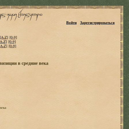
Войти
Зарегистрироваться
[A-Z]
[0-9]
[A-Z]
[0-9]
[A-Z]
[0-9]
визиции в средние века
века