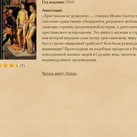
Год издания:
2010
Аннотация:
«Христианам не дозволено, — говорил Иоанн Златоуст
спасению единственно убеждением, разумом и любовь
зловещих страниц средневековой истории, о деятельно
христианского всепрощения. Это книга о насилии и ст
имя которой внушало ужас всему христианскому миру?
был устроен священный трибунал? Кем были руководит
инквизиция? Происходили ли подобные процессы в Рос
повседневной жизнью людей в Средние века, читатель
неравнодушного произведения.
(7)
Читать книгу Online