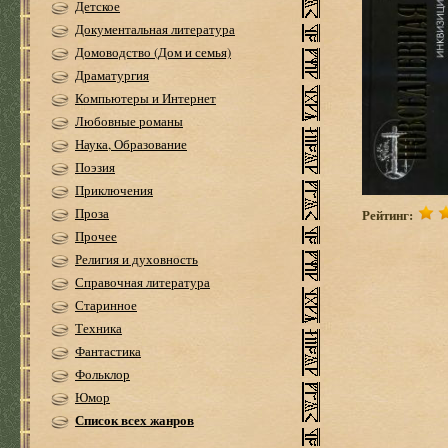
Детское
Документальная литература
Домоводство (Дом и семья)
Драматургия
Компьютеры и Интернет
Любовные романы
Наука, Образование
Поэзия
Приключения
Проза
Рейтинг:
Прочее
Религия и духовность
Справочная литература
Старинное
Техника
Фантастика
Фольклор
Юмор
Список всех жанров