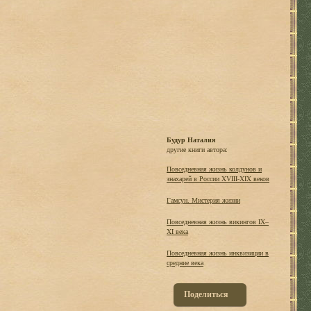
Будур Наталия
другие книги автора:
Повседневная жизнь колдунов и
знахарей в России XVIII-XIX веков
Гамсун. Мистерия жизни
Повседневная жизнь викингов IX–
XI века
Повседневная жизнь инквизиции в
средние века
Поделиться