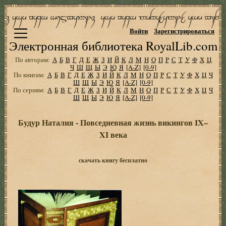
Войти
Зарегистрироваться
Электронная библиотека RoyalLib.com
По авторам:
А
Б
В
Г
Д
Е
Ж
З
И
Й
К
Л
М
Н
О
П
Р
С
Т
У
Ф
Х
Ц
Ч
Ш
Щ
Ы
Э
Ю
Я
[A-Z]
[0-9]
По книгам:
А
Б
В
Г
Д
Е
Ж
З
И
Й
К
Л
М
Н
О
П
Р
С
Т
У
Ф
Х
Ц
Ч
Ш
Щ
Ы
Э
Ю
Я
[A-Z]
[0-9]
По сериям:
А
Б
В
Г
Д
Е
Ж
З
И
Й
К
Л
М
Н
О
П
Р
С
Т
У
Ф
Х
Ц
Ч
Ш
Щ
Ы
Э
Ю
Я
[A-Z]
[0-9]
Будур Наталия - Повседневная жизнь викингов IX–
XI века
скачать книгу бесплатно