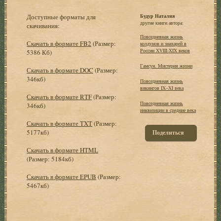
Доступные форматы для
Будур Наталия
другие книги автора:
скачивания:
Повседневная жизнь
Скачать в формате FB2
(Размер:
колдунов и знахарей в
России XVIII-XIX веков
5386 Кб)
Гамсун. Мистерия жизни
Скачать в формате DOC
(Размер:
346кб)
Повседневная жизнь
викингов IX–XI века
Скачать в формате RTF
(Размер:
Повседневная жизнь
346кб)
инквизиции в средние века
Скачать в формате TXT
(Размер:
5177кб)
Поделиться
Скачать в формате HTML
(Размер: 5184кб)
Скачать в формате EPUB
(Размер:
5467кб)