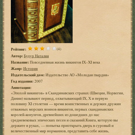
Рейтинг:
(4)
Автор:
Будур Наталия
Название:
Повседневная жизнь викингов IX–XI века
Жанр:
История
Издательский дом:
Издательство АО «Молодая гвардия»
Год издания:
2007
Аннотация:
«Эпохой викингов» в Скандинавских странах (Швеции, Норвегии,
Дании) называют период, охватывающий IX, X и первую
половину XI столетия — время воинственных и дерзких дружин
отважных морских воинов-викингов, первых скандинавских
королей-конунгов, древнейших из дошедших до нас
средневековых эпических песен и сказаний.Книга, которую вы
держите в руках, — попытка приоткрыть дверь в суровый и
величественный мир норманнов, представить себе жизнь,