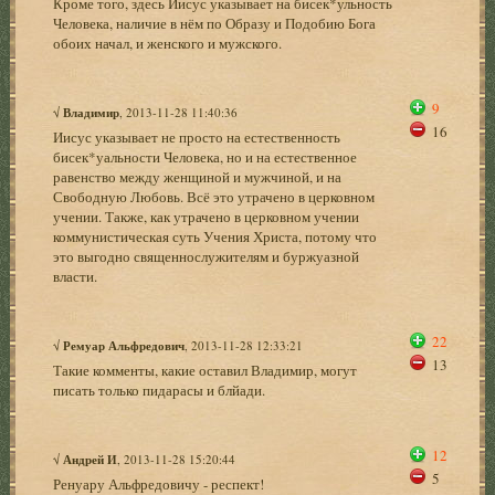
Кроме того, здесь Иисус указывает на бисек*ульность
Человека, наличие в нём по Образу и Подобию Бога
обоих начал, и женского и мужского.
9
√
Владимир
, 2013-11-28 11:40:36
16
Иисус указывает не просто на естественность
бисек*уальности Человека, но и на естественное
равенство между женщиной и мужчиной, и на
Свободную Любовь. Всё это утрачено в церковном
учении. Также, как утрачено в церковном учении
коммунистическая суть Учения Христа, потому что
это выгодно священнослужителям и буржуазной
власти.
22
√
Ремуар Альфредович
, 2013-11-28 12:33:21
13
Такие комменты, какие оставил Владимир, могут
писать только пидарасы и блйади.
12
√
Андрей И
, 2013-11-28 15:20:44
5
Ренуару Альфредовичу - респект!