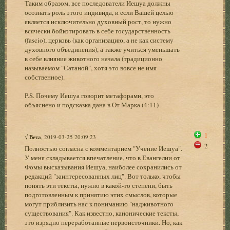
Таким образом, все последователи Иешуа должны
осознать роль этого индивида, и если Вашей целью
является исключительно духовный рост, то нужно
всячески бойкотировать в себе государственность
(fascio), церковь (как организацию, а не как систему
духовного объединения), а также учиться уменьшать
в себе влияние животного начала (традиционно
называемом "Сатаной", хотя это вовсе не имя
собственное).
P.S. Почему Иешуа говорит метафорами, это
объяснено и подсказка дана в От Марка (4:11)
1
√
Вета
, 2019-03-25 20:09:23
2
Полностью согласна с комментарием "Учение Иешуа".
У меня складывается впечатление, что в Евангелии от
Фомы высказывания Иешуа, наиболее сохранились от
редакций "заинтересованных лиц". Вот только, чтобы
понять эти тексты, нужно в какой-то степени, быть
подготовленным к принятию этих смыслов, которые
могут приблизить нас к пониманию "надживотного
существования". Как известно, канонические тексты,
это изрядно переработанные первоисточники. Но, как