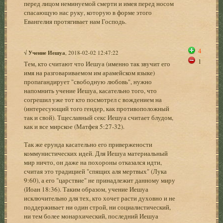
перед лицом неминуемой смерти и имея перед носом
спасающую нас руку, которую в форме этого
Евангелия протягивает нам Господь.
4
√
Учение Иешуа
, 2018-02-02 12:47:22
1
Тем, кто считают что Иешуа (именно так звучит его
имя на разговариваемом им арамейском языке)
пропагандирует "свободную любовь", нужно
напомнить учение Иешуа, касательно того, что
согрешил уже тот кто посмотрел с вождением на
(интересующий того гендер, как противоположный
так и свой). Тщеславный секс Иешуа считает блудом,
как и все мирское (Матфея 5:27-32).
Так же ерунда касательно его привержености
коммунистических идей. Для Иешуа материальный
мир ничто, он даже на похороны отказался идти,
считая это традицией "спящих аля мертвых" (Лука
9:60), а его "царствие" не принадлежит данному миру
(Иоан 18:36). Таким образом, учение Иешуа
исключительно для тех, кто хочет расти духовно и не
поддерживает ни один строй, ни социалистический,
ни тем более монархический, последний Иешуа