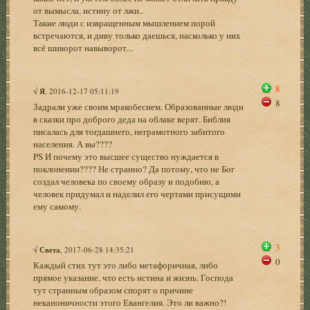
от вымысла, истину от лжи..
Такие люди с извращенным мышлением порой
встречаются, и диву только даешься, насколько у них
всё шиворот навыворот...
8
√
Я
, 2016-12-17 05:11:19
8
Задрали уже своим мракобесием. Образованные люди
в сказки про доброго деда на облаке верят. Библия
писалась для тогдашнего, неграмотного забитого
населения. А вы????
PS И почему это высшее существо нуждается в
поклонении???? Не странно? Да потому, что не Бог
создал человека по своему образу и подобию, а
человек придумал и наделил его чертами присущими
ему самому.
3
√
Света
, 2017-06-28 14:35:21
0
Каждый стих тут это либо метафоричная, либо
прямое указание, что есть истина и жизнь. Господа
тут странным образом спорят о причине
неканоничности этого Евангелия. Это ли важно?!