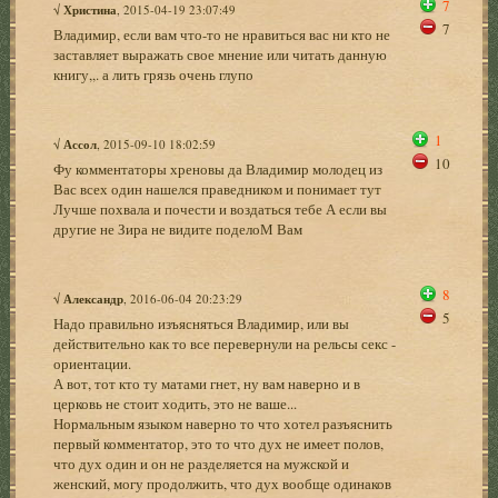
7
√
Христина
, 2015-04-19 23:07:49
7
Владимир, если вам что-то не нравиться вас ни кто не
заставляет выражать свое мнение или читать данную
книгу,,. а лить грязь очень глупо
1
√
Ассол
, 2015-09-10 18:02:59
10
Фу комментаторы хреновы да Владимир молодец из
Вас всех один нашелся праведником и понимает тут
Лучше похвала и почести и воздаться тебе А если вы
другие не Зира не видите поделоМ Вам
8
√
Александр
, 2016-06-04 20:23:29
5
Надо правильно изъясняться Владимир, или вы
действительно как то все перевернули на рельсы секс -
ориентации.
А вот, тот кто ту матами гнет, ну вам наверно и в
церковь не стоит ходить, это не ваше...
Нормальным языком наверно то что хотел разъяснить
первый комментатор, это то что дух не имеет полов,
что дух один и он не разделяется на мужской и
женский, могу продолжить, что дух вообще одинаков