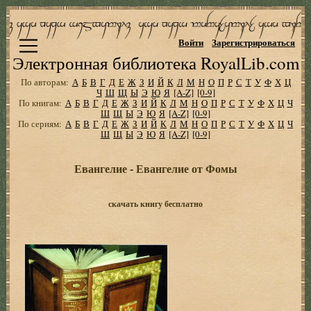
Войти
Зарегистрироваться
Электронная библиотека RoyalLib.com
По авторам:
А
Б
В
Г
Д
Е
Ж
З
И
Й
К
Л
М
Н
О
П
Р
С
Т
У
Ф
Х
Ц
Ч
Ш
Щ
Ы
Э
Ю
Я
[A-Z]
[0-9]
По книгам:
А
Б
В
Г
Д
Е
Ж
З
И
Й
К
Л
М
Н
О
П
Р
С
Т
У
Ф
Х
Ц
Ч
Ш
Щ
Ы
Э
Ю
Я
[A-Z]
[0-9]
По сериям:
А
Б
В
Г
Д
Е
Ж
З
И
Й
К
Л
М
Н
О
П
Р
С
Т
У
Ф
Х
Ц
Ч
Ш
Щ
Ы
Э
Ю
Я
[A-Z]
[0-9]
Евангелие - Евангелие от Фомы
скачать книгу бесплатно