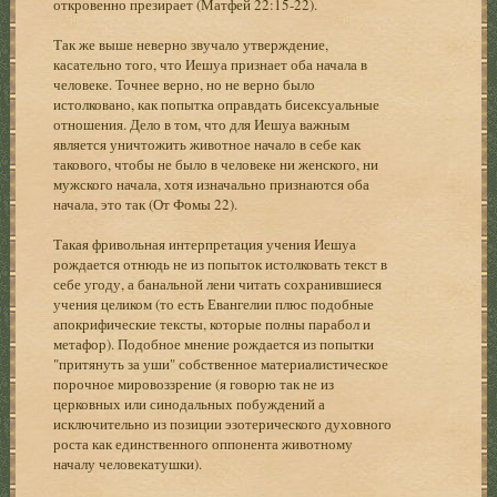
откровенно презирает (Матфей 22:15-22).
Так же выше неверно звучало утверждение,
касательно того, что Иешуа признает оба начала в
человеке. Точнее верно, но не верно было
истолковано, как попытка оправдать бисексуальные
отношения. Дело в том, что для Иешуа важным
является уничтожить животное начало в себе как
такового, чтобы не было в человеке ни женского, ни
мужского начала, хотя изначально признаются оба
начала, это так (От Фомы 22).
Такая фривольная интерпретация учения Иешуа
рождается отнюдь не из попыток истолковать текст в
себе угоду, а банальной лени читать сохранившиеся
учения целиком (то есть Евангелии плюс подобные
апокрифические тексты, которые полны парабол и
метафор). Подобное мнение рождается из попытки
"притянуть за уши" собственное материалистическое
порочное мировоззрение (я говорю так не из
церковных или синодальных побуждений а
исключительно из позиции эзотерического духовного
роста как единственного оппонента животному
началу человекатушки).