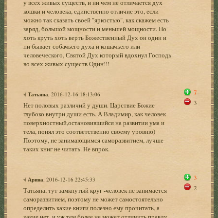
у всех живых существ, и ни чем не отличается дух
кошки и человека, единственно отличие это, если
можно так сказать своей "яркостью", как скажем есть
заряд, большой мощности и меньшей мощности. Но
хоть круть хоть верть Божественный Дух он один и
ни бывает собачьего духа и кошачьего или
человеческого, Святой Дух который вдохнул Господь
во всех живых существ Один!!!
7
√
Татьяна
, 2016-12-16 18:13:06
3
Нет половых различий у души. Царствие Божие
глубоко внутри души есть. А Владимир, как человек
поверхностный,остановившийся на развитии ума и
тела, понял это соответственно своему уровню)
Поэтому, не занимающимся саморазвитием, лучше
таких книг не читать. Не впрок.
3
√
Арина
, 2016-12-16 22:45:33
2
Татьяна, тут замкнутый круг -человек не занимается
саморазвитием, поэтому не может самостоятельно
определить какие книги полезно ему прочитать, а
какие нет, и уж тем более не может отличить правду