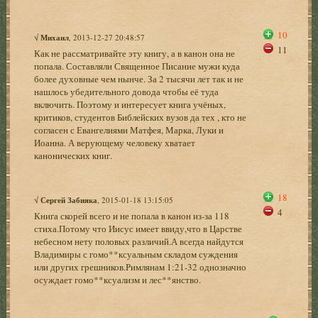
10
√
Михаил
, 2013-12-27 20:48:57
11
Как не рассматривайте эту книгу, а в канон она не
попала. Составляли Священное Писание мужи куда
более духовные чем нынче. За 2 тысячи лет так и не
нашлось убедительного довода чтобы её туда
включить. Поэтому и интересует книга учёных,
критиков, студентов Библейских вузов да тех , кто не
согласен с Евангелиями Матфея, Марка, Луки и
Иоанна. А верующему человеку хватает
канонических книг.
18
√
Сергей Забияка
, 2015-01-18 13:15:05
4
Книга скорей всего и не попала в канон из-за 118
стиха.Потому что Иисус имеет ввиду,что в Царстве
небесном нету половых различий.А всегда найдутся
Владимиры с гомо**ксуальным складом суждения
или других грешников.Римлянам 1:21-32 однозначно
осуждает гомо**ксуализм и лес**янство.