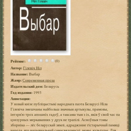
Рейтинг:
(0)
Автор:
Гілевіч Ніл
Название:
Выбар
Жанр:
Современная проза
Издательский дом:
Беларусь
Год издания:
1993
Аннотация:
У новай кнізе публіцыстыкі народнага паэта Беларусі Ніла
Гілевіча змешчаны найбольш значныя артыкулы, прамовы,
інтэрв'ю трох апошніх гадоў, а таксама тыя з іх, якія ў свой час па
цэнзурных меркаваннях у друк не трапілі. Асноўныя тэмы
зборніка — лёс беларускай зямлі, адраджэнне гістарычнай памяці
народа, яго нацыянальнай самасвядомасці, мовы, культуры. Для