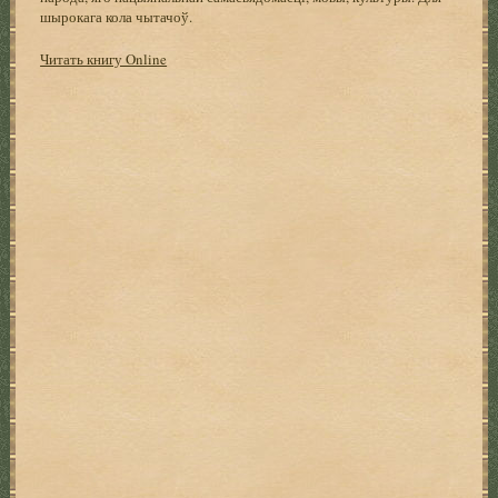
шырокага кола чытачоў.
Читать книгу Online