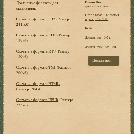
Доступные форматы для
Гілевіч Ніл
другие книги автора:
скачивания:
I чую я голас...: выбраныя
Скачать в формате FB2
(Размер:
вершы, 1954-2008
241 Кб)
Выбар
Скачать в формате DOC
(Размер:
Дзённик: год 1997-ы
189кб)
Дзённік: гады 1985-1991
Скачать в формате RTF
(Размер:
189кб)
Поделиться
Скачать в формате TXT
(Размер:
200кб)
Скачать в формате HTML
(Размер: 204кб)
Скачать в формате EPUB
(Размер:
275кб)