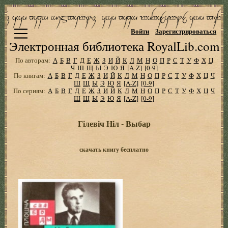
Войти
Зарегистрироваться
Электронная библиотека RoyalLib.com
По авторам:
А
Б
В
Г
Д
Е
Ж
З
И
Й
К
Л
М
Н
О
П
Р
С
Т
У
Ф
Х
Ц
Ч
Ш
Щ
Ы
Э
Ю
Я
[A-Z]
[0-9]
По книгам:
А
Б
В
Г
Д
Е
Ж
З
И
Й
К
Л
М
Н
О
П
Р
С
Т
У
Ф
Х
Ц
Ч
Ш
Щ
Ы
Э
Ю
Я
[A-Z]
[0-9]
По сериям:
А
Б
В
Г
Д
Е
Ж
З
И
Й
К
Л
М
Н
О
П
Р
С
Т
У
Ф
Х
Ц
Ч
Ш
Щ
Ы
Э
Ю
Я
[A-Z]
[0-9]
Гілевіч Ніл - Выбар
скачать книгу бесплатно