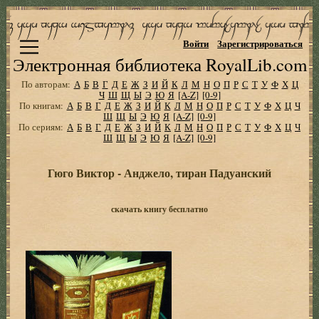
Войти
Зарегистрироваться
Электронная библиотека RoyalLib.com
По авторам:
А
Б
В
Г
Д
Е
Ж
З
И
Й
К
Л
М
Н
О
П
Р
С
Т
У
Ф
Х
Ц
Ч
Ш
Щ
Ы
Э
Ю
Я
[A-Z]
[0-9]
По книгам:
А
Б
В
Г
Д
Е
Ж
З
И
Й
К
Л
М
Н
О
П
Р
С
Т
У
Ф
Х
Ц
Ч
Ш
Щ
Ы
Э
Ю
Я
[A-Z]
[0-9]
По сериям:
А
Б
В
Г
Д
Е
Ж
З
И
Й
К
Л
М
Н
О
П
Р
С
Т
У
Ф
Х
Ц
Ч
Ш
Щ
Ы
Э
Ю
Я
[A-Z]
[0-9]
Гюго Виктор - Анджело, тиран Падуанский
скачать книгу бесплатно