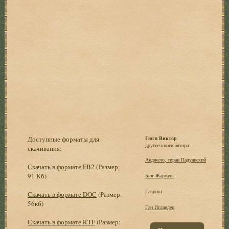
Доступные форматы для
Гюго Виктор
другие книги автора:
скачивания:
Анджело, тиран Падуанский
Скачать в формате FB2
(Размер:
91 Кб)
Бюг-Жаргаль
Гаврош
Скачать в формате DOC
(Размер:
56кб)
Ган Исландец
Скачать в формате RTF
(Размер: