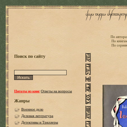
По автора
По книга
По серия
Поиск по сайту
Цитаты из книг
Ответы на вопросы
Жанры
Военное дело
Деловая литература
Детективы и Триллеры