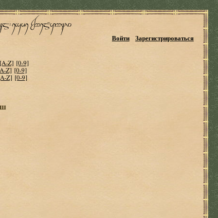
Войти
Зарегистрироваться
[A-Z]
[0-9]
[A-Z]
[0-9]
[A-Z]
[0-9]
ош