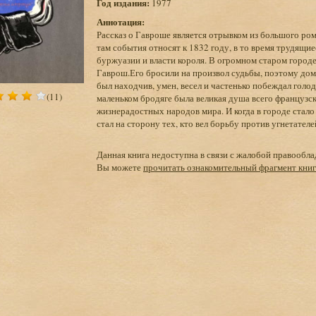
Год издания:
1977
Аннотация:
Рассказ о Гавроше является отрывком из большого ро
там события относят к 1832 году, в то время трудящ
буржуазии и власти короля. В огромном старом город
Гаврош.Его бросили на произвол судьбы, поэтому дом
был находчив, умен, весел и частенько побеждал гол
(11)
маленьком бродяге была великая душа всего французс
жизнерадостных народов мира. И когда в городе стало 
стал на сторону тех, кто вел борьбу против угнетателе
Данная книга недоступна в связи с жалобой правообла
Вы можете
прочитать ознакомительный фрагмент кни