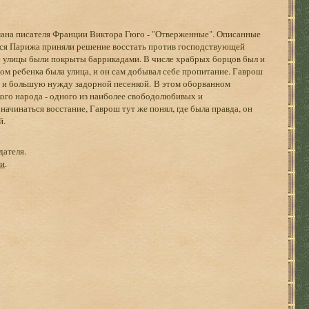
мана писателя Франции Виктора Гюго - "Отверженные". Описанные
иеся Парижа приняли решение восстать против господствующей
е улицы были покрыты баррикадами. В числе храбрых борцов был и
ом ребенка была улица, и он сам добывал себе пропитание. Гаврош
од и большую нужду задорной песенкой. В этом оборванном
кого народа - одного из наиболее свободолюбивых и
начинаться восстание, Гаврош тут же понял, где была правда, он
й.
дателя.
ги
.