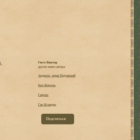
б.
Гюго Виктор
другие книги автора:
Анджело, тиран Падуанский
Бюг-Жаргаль
Гаврош
Ган Исландец
Поделиться