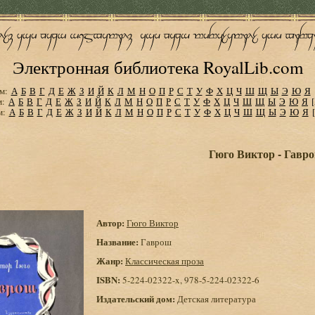
Электронная библиотека RoyalLib.com
м:
А
Б
В
Г
Д
Е
Ж
З
И
Й
К
Л
М
Н
О
П
Р
С
Т
У
Ф
Х
Ц
Ч
Ш
Щ
Ы
Э
Ю
Я
м:
А
Б
В
Г
Д
Е
Ж
З
И
Й
К
Л
М
Н
О
П
Р
С
Т
У
Ф
Х
Ц
Ч
Ш
Щ
Ы
Э
Ю
Я
м:
А
Б
В
Г
Д
Е
Ж
З
И
Й
К
Л
М
Н
О
П
Р
С
Т
У
Ф
Х
Ц
Ч
Ш
Щ
Ы
Э
Ю
Я
Гюго Виктор - Гавр
Автор:
Гюго Виктор
Название:
Гаврош
Жанр:
Классическая проза
ISBN:
5-224-02322-x, 978-5-224-02322-6
Издательский дом:
Детская литература