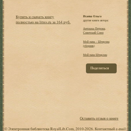
Купить и скачать книгу
Исаева Ольга
другие книги автора:
полностью на litres.ru за 164 руб.
Антошка Петрова,
Советский Союз
Мой папа – Штирлиц
(сборник)
Мой папа Штирлиц
Поделиться
Оставить отзыв о книге
© Электронная библиотека RoyalLib.Com, 2010-2026. Контактный e-mail: