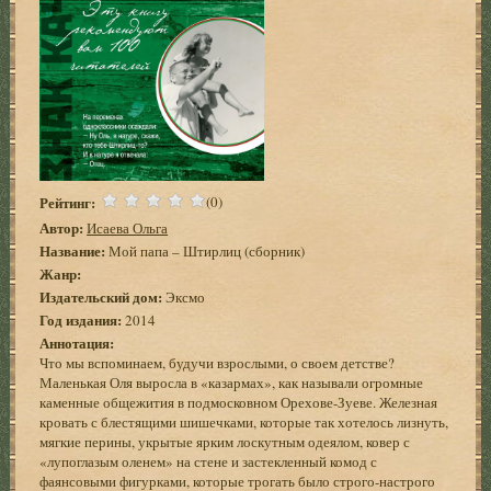
Рейтинг:
(0)
Автор:
Исаева Ольга
Название:
Мой папа – Штирлиц (сборник)
Жанр:
Издательский дом:
Эксмо
Год издания:
2014
Аннотация:
Что мы вспоминаем, будучи взрослыми, о своем детстве?
Маленькая Оля выросла в «казармах», как называли огромные
каменные общежития в подмосковном Орехове-Зуеве. Железная
кровать с блестящими шишечками, которые так хотелось лизнуть,
мягкие перины, укрытые ярким лоскутным одеялом, ковер с
«лупоглазым оленем» на стене и застекленный комод с
фаянсовыми фигурками, которые трогать было строго-настрого