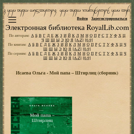
Войти
Зарегистрироваться
Электронная библиотека RoyalLib.com
По авторам:
А
Б
В
Г
Д
Е
Ж
З
И
Й
К
Л
М
Н
О
П
Р
С
Т
У
Ф
Х
Ц
Ч
Ш
Щ
Ы
Э
Ю
Я
[A-Z]
[0-9]
По книгам:
А
Б
В
Г
Д
Е
Ж
З
И
Й
К
Л
М
Н
О
П
Р
С
Т
У
Ф
Х
Ц
Ч
Ш
Щ
Ы
Э
Ю
Я
[A-Z]
[0-9]
По сериям:
А
Б
В
Г
Д
Е
Ж
З
И
Й
К
Л
М
Н
О
П
Р
С
Т
У
Ф
Х
Ц
Ч
Ш
Щ
Ы
Э
Ю
Я
[A-Z]
[0-9]
Исаева Ольга - Мой папа – Штирлиц (сборник)