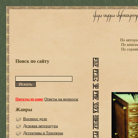
По автора
По книга
По серия
Поиск по сайту
Цитаты из книг
Ответы на вопросы
Жанры
Военное дело
Деловая литература
Детективы и Триллеры