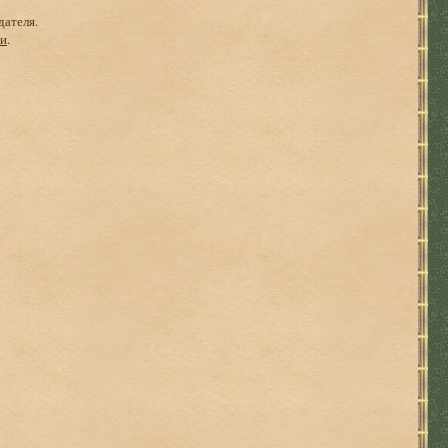
дателя.
ги
.