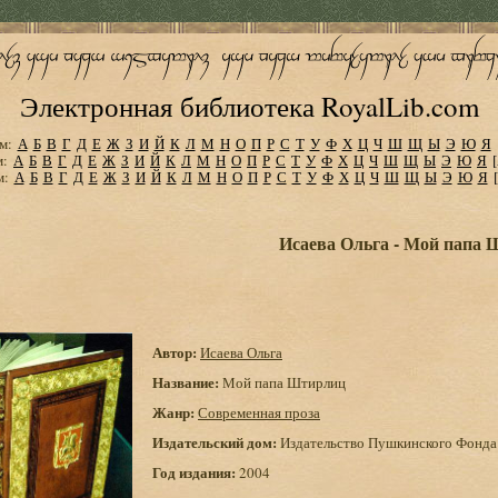
Электронная библиотека RoyalLib.com
м:
А
Б
В
Г
Д
Е
Ж
З
И
Й
К
Л
М
Н
О
П
Р
С
Т
У
Ф
Х
Ц
Ч
Ш
Щ
Ы
Э
Ю
Я
м:
А
Б
В
Г
Д
Е
Ж
З
И
Й
К
Л
М
Н
О
П
Р
С
Т
У
Ф
Х
Ц
Ч
Ш
Щ
Ы
Э
Ю
Я
м:
А
Б
В
Г
Д
Е
Ж
З
И
Й
К
Л
М
Н
О
П
Р
С
Т
У
Ф
Х
Ц
Ч
Ш
Щ
Ы
Э
Ю
Я
Исаева Ольга - Мой папа
Автор:
Исаева Ольга
Название:
Мой папа Штирлиц
Жанр:
Современная проза
Издательский дом:
Издательство Пушкинского Фонда
Год издания:
2004