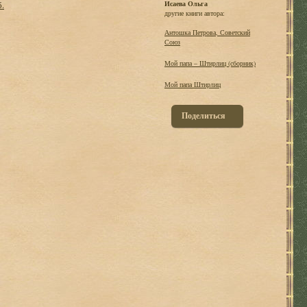
б.
Исаева Ольга
другие книги автора:
Антошка Петрова, Советский
Союз
Мой папа – Штирлиц (сборник)
Мой папа Штирлиц
Поделиться