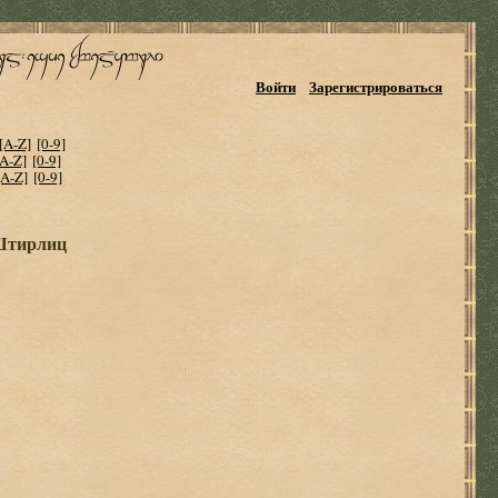
Войти
Зарегистрироваться
[A-Z]
[0-9]
[A-Z]
[0-9]
[A-Z]
[0-9]
 Штирлиц