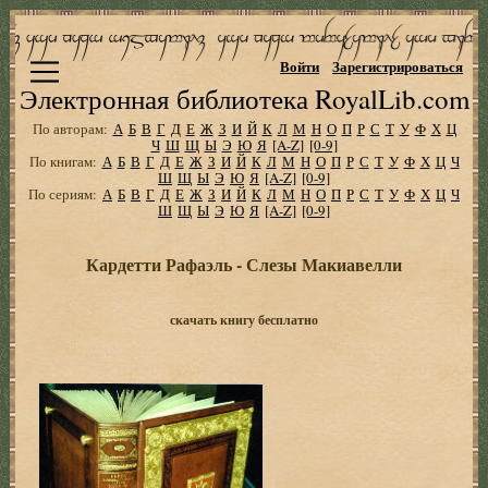
Войти
Зарегистрироваться
Электронная библиотека RoyalLib.com
По авторам:
А
Б
В
Г
Д
Е
Ж
З
И
Й
К
Л
М
Н
О
П
Р
С
Т
У
Ф
Х
Ц
Ч
Ш
Щ
Ы
Э
Ю
Я
[A-Z]
[0-9]
По книгам:
А
Б
В
Г
Д
Е
Ж
З
И
Й
К
Л
М
Н
О
П
Р
С
Т
У
Ф
Х
Ц
Ч
Ш
Щ
Ы
Э
Ю
Я
[A-Z]
[0-9]
По сериям:
А
Б
В
Г
Д
Е
Ж
З
И
Й
К
Л
М
Н
О
П
Р
С
Т
У
Ф
Х
Ц
Ч
Ш
Щ
Ы
Э
Ю
Я
[A-Z]
[0-9]
Кардетти Рафаэль - Слезы Макиавелли
скачать книгу бесплатно