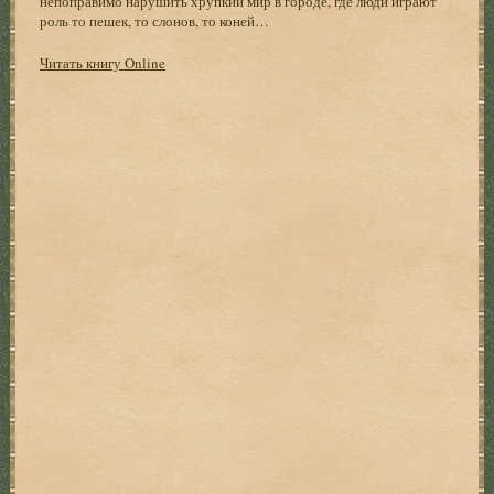
непоправимо нарушить хрупкий мир в городе, где люди играют
роль то пешек, то слонов, то коней…
Читать книгу Online