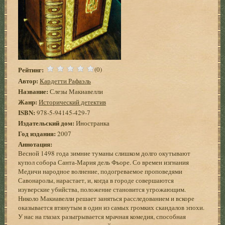
Рейтинг:
(0)
Автор:
Кардетти Рафаэль
Название:
Слезы Макиавелли
Жанр:
Исторический детектив
ISBN:
978-5-94145-429-7
Издательский дом:
Иностранка
Год издания:
2007
Аннотация:
Весной 1498 года зимние туманы слишком долго окутывают
купол собора Санта-Мария дель Фьоре. Со времен изгнания
Медичи народное волнение, подогреваемое проповедями
Савонаролы, нарастает, и, когда в городе совершаются
изуверские убийства, положение становится угрожающим.
Николо Макиавелли решает заняться расследованием и вскоре
оказывается втянутым в один из самых громких скандалов эпохи.
У нас на глазах разыгрывается мрачная комедия, способная