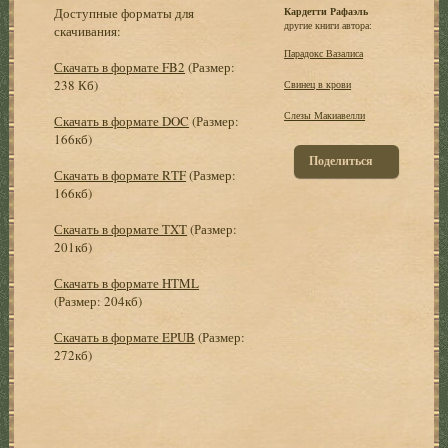
Доступные форматы для
Кардетти Рафаэль
другие книги автора:
скачивания:
Парадокс Вазалиса
Скачать в формате FB2
(Размер:
238 Кб)
Свинец в крови
Слезы Макиавелли
Скачать в формате DOC
(Размер:
166кб)
Поделиться
Скачать в формате RTF
(Размер:
166кб)
Скачать в формате TXT
(Размер:
201кб)
Скачать в формате HTML
(Размер: 204кб)
Скачать в формате EPUB
(Размер:
272кб)