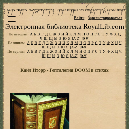
Войти
Зарегистрироваться
Электронная библиотека RoyalLib.com
По авторам:
А
Б
В
Г
Д
Е
Ж
З
И
Й
К
Л
М
Н
О
П
Р
С
Т
У
Ф
Х
Ц
Ч
Ш
Щ
Ы
Э
Ю
Я
[A-Z]
[0-9]
По книгам:
А
Б
В
Г
Д
Е
Ж
З
И
Й
К
Л
М
Н
О
П
Р
С
Т
У
Ф
Х
Ц
Ч
Ш
Щ
Ы
Э
Ю
Я
[A-Z]
[0-9]
По сериям:
А
Б
В
Г
Д
Е
Ж
З
И
Й
К
Л
М
Н
О
П
Р
С
Т
У
Ф
Х
Ц
Ч
Ш
Щ
Ы
Э
Ю
Я
[A-Z]
[0-9]
Кайл Иторр - Гепталогия DOOM в стихах