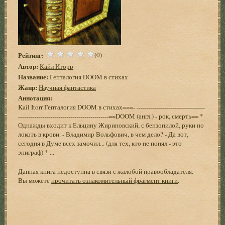
Рейтинг:
(0)
Автор:
Кайл Иторр
Название:
Гепталогия DOOM в стихах
Жанр:
Научная фантастика
Аннотация:
Kail Itorr Гепталогия DOOM в стихах===- ----------------------------------
---------------------------------------------==DOOM (англ.) - рок, смерть== *
Однажды входит к Ельцину Жириновский, с бензопилой, руки по
локоть в крови. - Владимир Вольфович, в чем дело? - Да вот,
сегодня в Думе всех замочил... (для тех, кто не понял - это
эпиграф) * ...
Данная книга недоступна в связи с жалобой правообладателя.
Вы можете
прочитать ознакомительный фрагмент книги
.