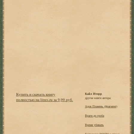
Купить и скачать книгу
Кайл Иторр
другие книги автора:
полностью на litres.ru за 9,99 руб.
Адов Пламень (фрагмент)
Враги до гроба
Время убивать
Гепталогия DOOM в стихах