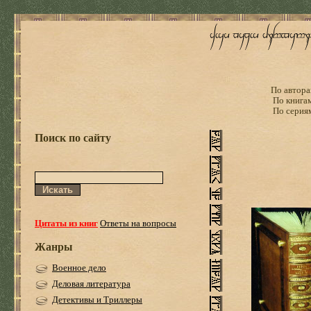
По автора
По книга
По серия
Поиск по сайту
Цитаты из книг
Ответы на вопросы
Жанры
Военное дело
Деловая литература
Детективы и Триллеры