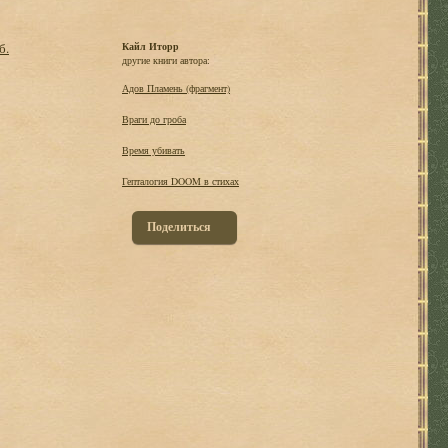
б.
Кайл Иторр
другие книги автора:
Адов Пламень (фрагмент)
Враги до гроба
Время убивать
Гепталогия DOOM в стихах
Поделиться