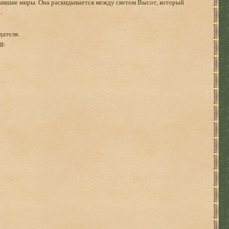
вавшие миры. Она раскидывается между светом Высот, который
.
дателя.
ги
.