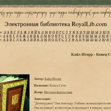
Электронная библиотека RoyalLib.com
м:
А
Б
В
Г
Д
Е
Ж
З
И
Й
К
Л
М
Н
О
П
Р
С
Т
У
Ф
Х
Ц
Ч
Ш
Щ
Ы
Э
Ю
Я
м:
А
Б
В
Г
Д
Е
Ж
З
И
Й
К
Л
М
Н
О
П
Р
С
Т
У
Ф
Х
Ц
Ч
Ш
Щ
Ы
Э
Ю
Я
м:
А
Б
В
Г
Д
Е
Ж
З
И
Й
К
Л
М
Н
О
П
Р
С
Т
У
Ф
Х
Ц
Ч
Ш
Щ
Ы
Э
Ю
Я
Кайл Иторр - Конец С
Автор:
Кайл Иторр
Название:
Конец Сети
Жанр:
Научная фантастика
Аннотация:
"Доннерджек" Она повсюду. Гибкие, колышущиеся нити, 
Она возникает из ниоткуда и пропадает в никуда, запо