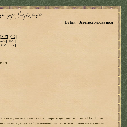
Войти
Зарегистрироваться
[A-Z]
[0-9]
[A-Z]
[0-9]
[A-Z]
[0-9]
ети
связи, ячейки изменчивых форм и цветов... все это - Она. Сеть.
лняя мизерную часть Срединного мира - и разворачиваясь в нечто,