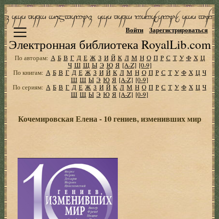
Войти
Зарегистрироваться
Электронная библиотека RoyalLib.com
По авторам:
А
Б
В
Г
Д
Е
Ж
З
И
Й
К
Л
М
Н
О
П
Р
С
Т
У
Ф
Х
Ц
Ч
Ш
Щ
Ы
Э
Ю
Я
[A-Z]
[0-9]
По книгам:
А
Б
В
Г
Д
Е
Ж
З
И
Й
К
Л
М
Н
О
П
Р
С
Т
У
Ф
Х
Ц
Ч
Ш
Щ
Ы
Э
Ю
Я
[A-Z]
[0-9]
По сериям:
А
Б
В
Г
Д
Е
Ж
З
И
Й
К
Л
М
Н
О
П
Р
С
Т
У
Ф
Х
Ц
Ч
Ш
Щ
Ы
Э
Ю
Я
[A-Z]
[0-9]
Кочемировская Елена - 10 гениев, изменивших мир