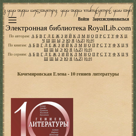
Войти
Зарегистрироваться
Электронная библиотека RoyalLib.com
По авторам:
А
Б
В
Г
Д
Е
Ж
З
И
Й
К
Л
М
Н
О
П
Р
С
Т
У
Ф
Х
Ц
Ч
Ш
Щ
Ы
Э
Ю
Я
[A-Z]
[0-9]
По книгам:
А
Б
В
Г
Д
Е
Ж
З
И
Й
К
Л
М
Н
О
П
Р
С
Т
У
Ф
Х
Ц
Ч
Ш
Щ
Ы
Э
Ю
Я
[A-Z]
[0-9]
По сериям:
А
Б
В
Г
Д
Е
Ж
З
И
Й
К
Л
М
Н
О
П
Р
С
Т
У
Ф
Х
Ц
Ч
Ш
Щ
Ы
Э
Ю
Я
[A-Z]
[0-9]
Кочемировская Елена - 10 гениев литературы