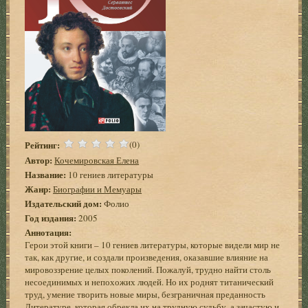
Рейтинг:
(0)
Автор:
Кочемировская Елена
Название:
10 гениев литературы
Жанр:
Биографии и Мемуары
Издательский дом:
Фолио
Год издания:
2005
Аннотация:
Герои этой книги – 10 гениев литературы, которые видели мир не
так, как другие, и создали произведения, оказавшие влияние на
мировоззрение целых поколений. Пожалуй, трудно найти столь
несоединимых и непохожих людей. Но их роднят титанический
труд, умение творить новые миры, безграничная преданность
Литературе, которая обрекла их на трудную судьбу, а зачастую и