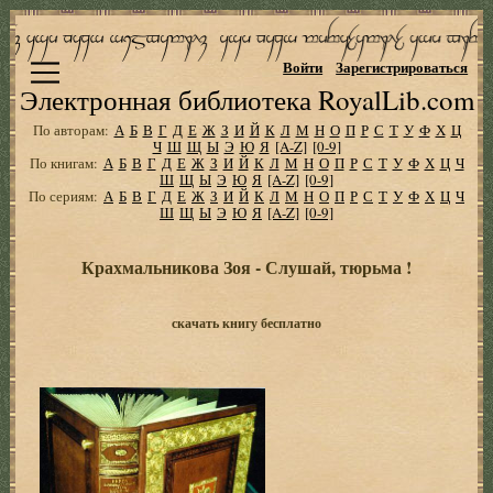
Войти
Зарегистрироваться
Электронная библиотека RoyalLib.com
По авторам:
А
Б
В
Г
Д
Е
Ж
З
И
Й
К
Л
М
Н
О
П
Р
С
Т
У
Ф
Х
Ц
Ч
Ш
Щ
Ы
Э
Ю
Я
[A-Z]
[0-9]
По книгам:
А
Б
В
Г
Д
Е
Ж
З
И
Й
К
Л
М
Н
О
П
Р
С
Т
У
Ф
Х
Ц
Ч
Ш
Щ
Ы
Э
Ю
Я
[A-Z]
[0-9]
По сериям:
А
Б
В
Г
Д
Е
Ж
З
И
Й
К
Л
М
Н
О
П
Р
С
Т
У
Ф
Х
Ц
Ч
Ш
Щ
Ы
Э
Ю
Я
[A-Z]
[0-9]
Крахмальникова Зоя - Слушай, тюрьма !
скачать книгу бесплатно