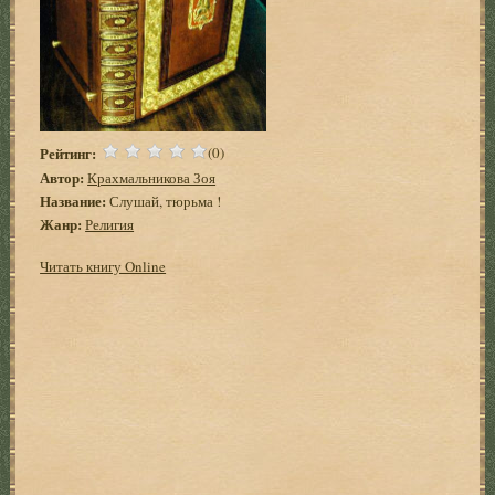
Рейтинг:
(0)
Автор:
Крахмальникова Зоя
Название:
Слушай, тюрьма !
Жанр:
Религия
Читать книгу Online