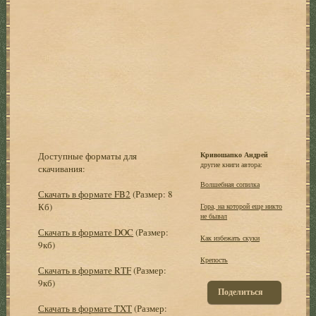
Доступные форматы для
Кривошапко Андрей
другие книги автора:
скачивания:
Волшебная сопилка
Скачать в формате FB2
(Размер: 8
Кб)
Гора, на которой еще никто
не бывал
Скачать в формате DOC
(Размер:
Как избежать скуки
9кб)
Крепость
Скачать в формате RTF
(Размер:
9кб)
Поделиться
Скачать в формате TXT
(Размер: