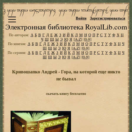
Войти
Зарегистрироваться
Электронная библиотека RoyalLib.com
По авторам:
А
Б
В
Г
Д
Е
Ж
З
И
Й
К
Л
М
Н
О
П
Р
С
Т
У
Ф
Х
Ц
Ч
Ш
Щ
Ы
Э
Ю
Я
[A-Z]
[0-9]
По книгам:
А
Б
В
Г
Д
Е
Ж
З
И
Й
К
Л
М
Н
О
П
Р
С
Т
У
Ф
Х
Ц
Ч
Ш
Щ
Ы
Э
Ю
Я
[A-Z]
[0-9]
По сериям:
А
Б
В
Г
Д
Е
Ж
З
И
Й
К
Л
М
Н
О
П
Р
С
Т
У
Ф
Х
Ц
Ч
Ш
Щ
Ы
Э
Ю
Я
[A-Z]
[0-9]
Кривошапко Андрей - Гора, на которой еще никто
не бывал
скачать книгу бесплатно