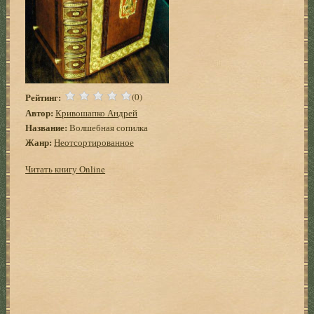
Рейтинг:
(0)
Автор:
Кривошапко Андрей
Название:
Волшебная сопилка
Жанр:
Неотсортированное
Читать книгу Online