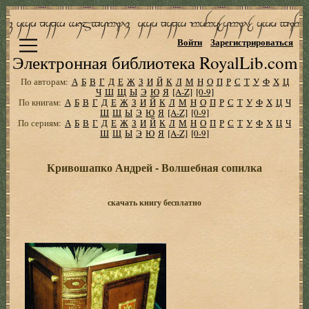
Войти
Зарегистрироваться
Электронная библиотека RoyalLib.com
По авторам:
А
Б
В
Г
Д
Е
Ж
З
И
Й
К
Л
М
Н
О
П
Р
С
Т
У
Ф
Х
Ц
Ч
Ш
Щ
Ы
Э
Ю
Я
[A-Z]
[0-9]
По книгам:
А
Б
В
Г
Д
Е
Ж
З
И
Й
К
Л
М
Н
О
П
Р
С
Т
У
Ф
Х
Ц
Ч
Ш
Щ
Ы
Э
Ю
Я
[A-Z]
[0-9]
По сериям:
А
Б
В
Г
Д
Е
Ж
З
И
Й
К
Л
М
Н
О
П
Р
С
Т
У
Ф
Х
Ц
Ч
Ш
Щ
Ы
Э
Ю
Я
[A-Z]
[0-9]
Кривошапко Андрей - Волшебная сопилка
скачать книгу бесплатно