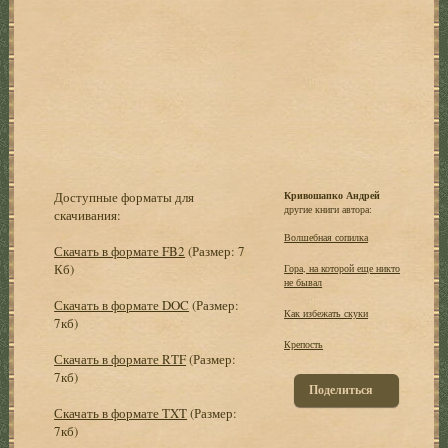
Доступные форматы для
Кривошапко Андрей
другие книги автора:
скачивания:
Волшебная сопилка
Скачать в формате FB2
(Размер: 7
Кб)
Гора, на которой еще никто
не бывал
Скачать в формате DOC
(Размер:
Как избежать скуки
7кб)
Крепость
Скачать в формате RTF
(Размер:
7кб)
Поделиться
Скачать в формате TXT
(Размер:
7кб)