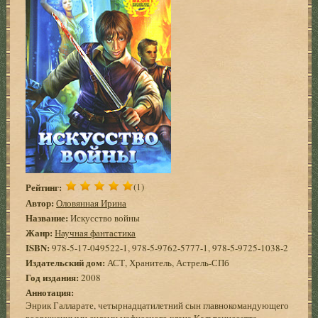
Рейтинг:
(1)
Автор:
Оловянная Ирина
Название:
Искусство войны
Жанр:
Научная фантастика
ISBN:
978-5-17-049522-1, 978-5-9762-5777-1, 978-5-9725-1038-2
Издательский дом:
АСТ, Хранитель, Астрель-СПб
Год издания:
2008
Аннотация:
Энрик Галларате, четырнадцатилетний сын главнокомандующего
вооруженными силами мафиозного клана Кальтаниссетта