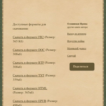
Доступные форматы для
Оловянная Ирина
другие книги автора:
скачивания:
Выход из штопора
Скачать в формате FB2
(Размер:
365 Кб)
Искусство войны
Маленький дьявол
Скачать в формате DOC
(Размер:
308кб)
Самурай
Скачать в формате RTF
(Размер:
Поделиться
308кб)
Скачать в формате TXT
(Размер:
359кб)
Скачать в формате HTML
(Размер: 365кб)
Скачать в формате EPUB
(Размер:
498кб)