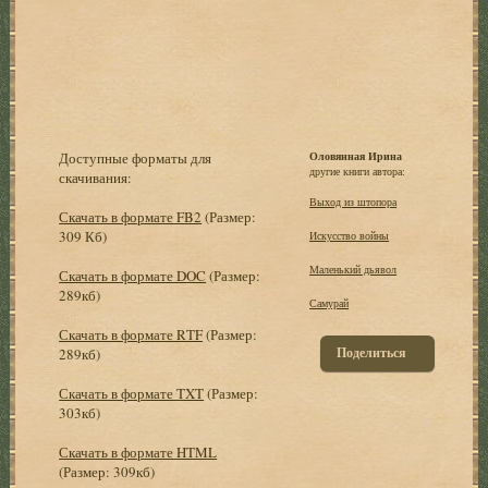
Доступные форматы для
Оловянная Ирина
другие книги автора:
скачивания:
Выход из штопора
Скачать в формате FB2
(Размер:
309 Кб)
Искусство войны
Маленький дьявол
Скачать в формате DOC
(Размер:
289кб)
Самурай
Скачать в формате RTF
(Размер:
Поделиться
289кб)
Скачать в формате TXT
(Размер:
303кб)
Скачать в формате HTML
(Размер: 309кб)