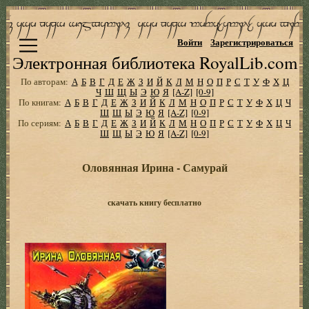
Войти
Зарегистрироваться
Электронная библиотека RoyalLib.com
По авторам:
А
Б
В
Г
Д
Е
Ж
З
И
Й
К
Л
М
Н
О
П
Р
С
Т
У
Ф
Х
Ц
Ч
Ш
Щ
Ы
Э
Ю
Я
[A-Z]
[0-9]
По книгам:
А
Б
В
Г
Д
Е
Ж
З
И
Й
К
Л
М
Н
О
П
Р
С
Т
У
Ф
Х
Ц
Ч
Ш
Щ
Ы
Э
Ю
Я
[A-Z]
[0-9]
По сериям:
А
Б
В
Г
Д
Е
Ж
З
И
Й
К
Л
М
Н
О
П
Р
С
Т
У
Ф
Х
Ц
Ч
Ш
Щ
Ы
Э
Ю
Я
[A-Z]
[0-9]
Оловянная Ирина - Самурай
скачать книгу бесплатно