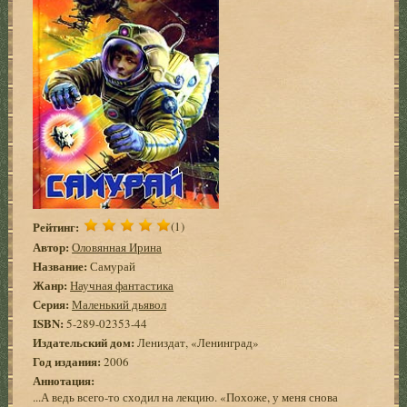
Рейтинг:
(1)
Автор:
Оловянная Ирина
Название:
Самурай
Жанр:
Научная фантастика
Серия:
Маленький дьявол
ISBN:
5-289-02353-44
Издательский дом:
Лениздат, «Ленинград»
Год издания:
2006
Аннотация:
...А ведь всего-то сходил на лекцию. «Похоже, у меня снова