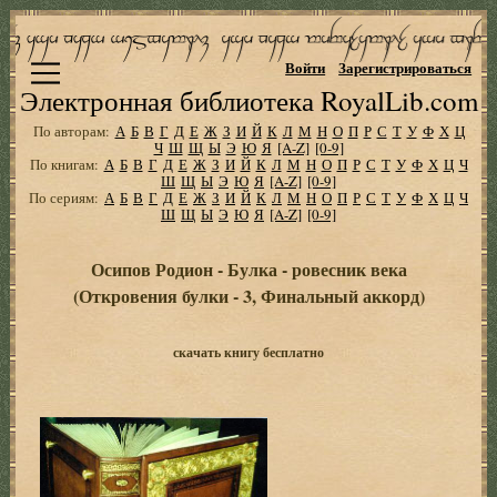
Войти
Зарегистрироваться
Электронная библиотека RoyalLib.com
По авторам:
А
Б
В
Г
Д
Е
Ж
З
И
Й
К
Л
М
Н
О
П
Р
С
Т
У
Ф
Х
Ц
Ч
Ш
Щ
Ы
Э
Ю
Я
[A-Z]
[0-9]
По книгам:
А
Б
В
Г
Д
Е
Ж
З
И
Й
К
Л
М
Н
О
П
Р
С
Т
У
Ф
Х
Ц
Ч
Ш
Щ
Ы
Э
Ю
Я
[A-Z]
[0-9]
По сериям:
А
Б
В
Г
Д
Е
Ж
З
И
Й
К
Л
М
Н
О
П
Р
С
Т
У
Ф
Х
Ц
Ч
Ш
Щ
Ы
Э
Ю
Я
[A-Z]
[0-9]
Осипов Родион - Булка - ровесник века
(Откровения булки - 3, Финальный аккорд)
скачать книгу бесплатно