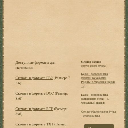
Доступные форматы для
Осипов Родион
другие книги автора:
скачивания:
Булка - ровесник века
Скачать в формате FB2
(Размер: 7
(заметки на закpомах
Родины, Откpовения булки
Кб)
- 2)
Скачать в формате DOC
(Размер:
Булка - ровесник века
8кб)
(Откровения булки - 3,
Финальный аккорд)
Скачать в формате RTF
(Размер:
Сто лет общепита или Булка
8кб)
- ровесник века
Скачать в формате TXT
(Размер: