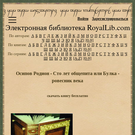
Войти
Зарегистрироваться
Электронная библиотека RoyalLib.com
По авторам:
А
Б
В
Г
Д
Е
Ж
З
И
Й
К
Л
М
Н
О
П
Р
С
Т
У
Ф
Х
Ц
Ч
Ш
Щ
Ы
Э
Ю
Я
[A-Z]
[0-9]
По книгам:
А
Б
В
Г
Д
Е
Ж
З
И
Й
К
Л
М
Н
О
П
Р
С
Т
У
Ф
Х
Ц
Ч
Ш
Щ
Ы
Э
Ю
Я
[A-Z]
[0-9]
По сериям:
А
Б
В
Г
Д
Е
Ж
З
И
Й
К
Л
М
Н
О
П
Р
С
Т
У
Ф
Х
Ц
Ч
Ш
Щ
Ы
Э
Ю
Я
[A-Z]
[0-9]
Осипов Родион - Сто лет общепита или Булка -
ровесник века
скачать книгу бесплатно