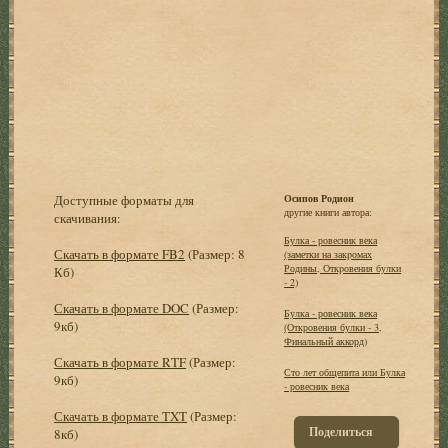
Доступные форматы для
Осипов Родион
другие книги автора:
скачивания:
Булка - ровесник века
Скачать в формате FB2
(Размер: 8
(заметки на закpомах
Родины, Откpовения булки
Кб)
- 2)
Скачать в формате DOC
(Размер:
Булка - ровесник века
9кб)
(Откровения булки - 3,
Финальный аккорд)
Скачать в формате RTF
(Размер:
Сто лет общепита или Булка
9кб)
- ровесник века
Скачать в формате TXT
(Размер:
Поделиться
8кб)