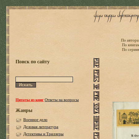
По автора
По книга
По серия
Поиск по сайту
Цитаты из книг
Ответы на вопросы
Жанры
Военное дело
Деловая литература
Детективы и Триллеры