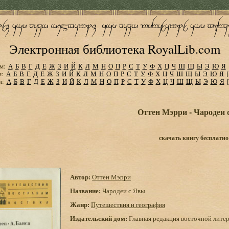
Электронная библиотека RoyalLib.com
м:
А
Б
В
Г
Д
Е
Ж
З
И
Й
К
Л
М
Н
О
П
Р
С
Т
У
Ф
Х
Ц
Ч
Ш
Щ
Ы
Э
Ю
Я
м:
А
Б
В
Г
Д
Е
Ж
З
И
Й
К
Л
М
Н
О
П
Р
С
Т
У
Ф
Х
Ц
Ч
Ш
Щ
Ы
Э
Ю
Я
м:
А
Б
В
Г
Д
Е
Ж
З
И
Й
К
Л
М
Н
О
П
Р
С
Т
У
Ф
Х
Ц
Ч
Ш
Щ
Ы
Э
Ю
Я
Оттен Мэрри - Чародеи
скачать книгу бесплатно
Автор:
Оттен Мэрри
Название:
Чародеи с Явы
Жанр:
Путешествия и география
Издательский дом:
Главная редакция восточной лите