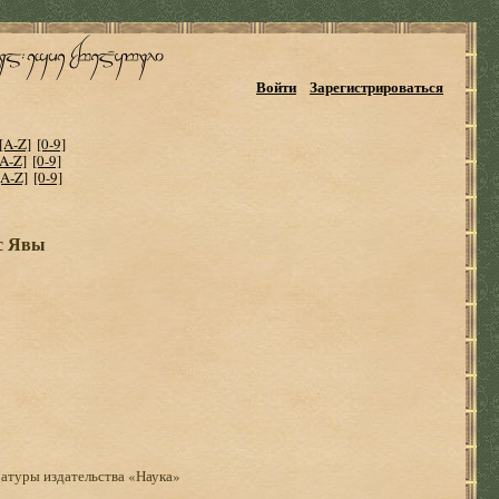
Войти
Зарегистрироваться
[A-Z]
[0-9]
[A-Z]
[0-9]
[A-Z]
[0-9]
 с Явы
ратуры издательства «Наука»