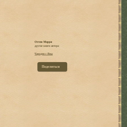
Оттен Мэрри
другие книги автора:
Чародеи с Явы
Поделиться