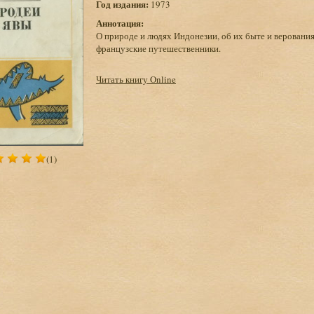
Год издания:
1973
Аннотация:
О природе и людях Индонезии, об их быте и верования
французские путешественники.
Читать книгу Online
(1)