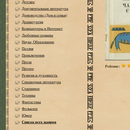
Детское
Документальная литература
Домоводство (Дом и семья)
Драматургия
Компьютеры и Интернет
Любовные романы
Наука, Образование
Поэзия
Приключения
Проза
Рейтинг:
Прочее
Религия и духовность
Справочная литература
Старинное
Техника
Фантастика
Фольклор
Юмор
Список всех жанров