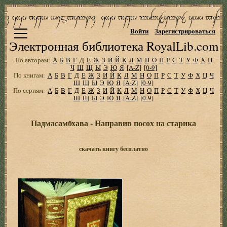
Войти
Зарегистрироваться
Электронная библиотека RoyalLib.com
По авторам:
А
Б
В
Г
Д
Е
Ж
З
И
Й
К
Л
М
Н
О
П
Р
С
Т
У
Ф
Х
Ц
Ч
Ш
Щ
Ы
Э
Ю
Я
[A-Z]
[0-9]
По книгам:
А
Б
В
Г
Д
Е
Ж
З
И
Й
К
Л
М
Н
О
П
Р
С
Т
У
Ф
Х
Ц
Ч
Ш
Щ
Ы
Э
Ю
Я
[A-Z]
[0-9]
По сериям:
А
Б
В
Г
Д
Е
Ж
З
И
Й
К
Л
М
Н
О
П
Р
С
Т
У
Ф
Х
Ц
Ч
Ш
Щ
Ы
Э
Ю
Я
[A-Z]
[0-9]
Падмасамбхава - Направив посох на старика
скачать книгу бесплатно