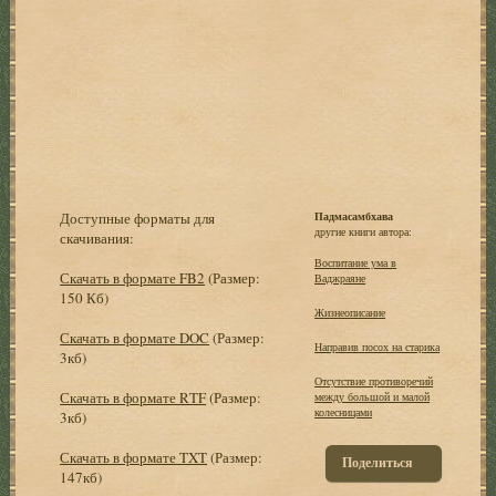
Доступные форматы для
Падмасамбхава
другие книги автора:
скачивания:
Воспитание ума в
Скачать в формате FB2
(Размер:
Ваджраяне
150 Кб)
Жизнеописание
Скачать в формате DOC
(Размер:
Направив посох на старика
3кб)
Отсутствие противоречий
Скачать в формате RTF
(Размер:
между большой и малой
колесницами
3кб)
Скачать в формате TXT
(Размер:
Поделиться
147кб)