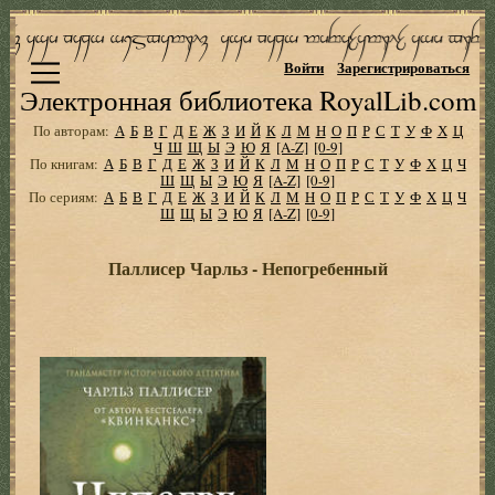
Войти
Зарегистрироваться
Электронная библиотека RoyalLib.com
По авторам:
А
Б
В
Г
Д
Е
Ж
З
И
Й
К
Л
М
Н
О
П
Р
С
Т
У
Ф
Х
Ц
Ч
Ш
Щ
Ы
Э
Ю
Я
[A-Z]
[0-9]
По книгам:
А
Б
В
Г
Д
Е
Ж
З
И
Й
К
Л
М
Н
О
П
Р
С
Т
У
Ф
Х
Ц
Ч
Ш
Щ
Ы
Э
Ю
Я
[A-Z]
[0-9]
По сериям:
А
Б
В
Г
Д
Е
Ж
З
И
Й
К
Л
М
Н
О
П
Р
С
Т
У
Ф
Х
Ц
Ч
Ш
Щ
Ы
Э
Ю
Я
[A-Z]
[0-9]
Паллисер Чарльз - Непогребенный