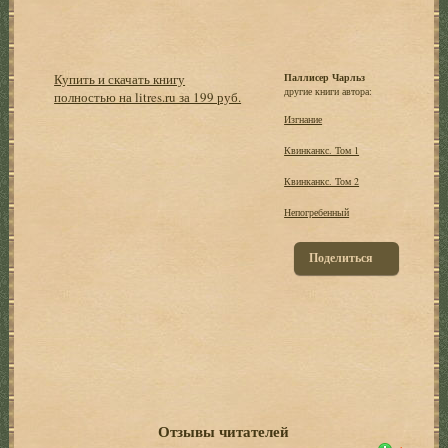
Купить и скачать книгу
Паллисер Чарльз
другие книги автора:
полностью на litres.ru за 199 руб.
Изгнание
Квинканкс. Том 1
Квинканкс. Том 2
Непогребенный
Поделиться
Отзывы читателей