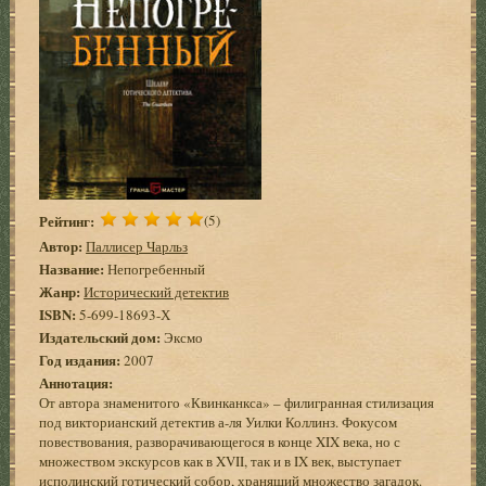
Рейтинг:
(5)
Автор:
Паллисер Чарльз
Название:
Непогребенный
Жанр:
Исторический детектив
ISBN:
5-699-18693-Х
Издательский дом:
Эксмо
Год издания:
2007
Аннотация:
От автора знаменитого «Квинканкса» – филигранная стилизация
под викторианский детектив а-ля Уилки Коллинз. Фокусом
повествования, разворачивающегося в конце XIX века, но с
множеством экскурсов как в XVII, так и в IX век, выступает
исполинский готический собор, хранящий множество загадок.