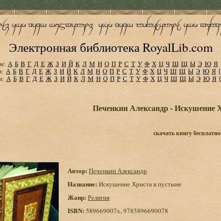
Электронная библиотека RoyalLib.com
м:
А
Б
В
Г
Д
Е
Ж
З
И
Й
К
Л
М
Н
О
П
Р
С
Т
У
Ф
Х
Ц
Ч
Ш
Щ
Ы
Э
Ю
Я
м:
А
Б
В
Г
Д
Е
Ж
З
И
Й
К
Л
М
Н
О
П
Р
С
Т
У
Ф
Х
Ц
Ч
Ш
Щ
Ы
Э
Ю
Я
м:
А
Б
В
Г
Д
Е
Ж
З
И
Й
К
Л
М
Н
О
П
Р
С
Т
У
Ф
Х
Ц
Ч
Ш
Щ
Ы
Э
Ю
Я
Печенкин Александр - Искушение 
скачать книгу бесплатно
Автор:
Печенкин Александр
Название:
Искушение Христа в пустыне
Жанр:
Религия
ISBN:
589669007x, 9785896690078