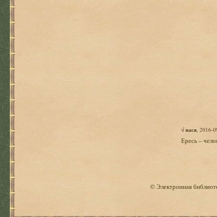
√
вася
, 2016-0
Ересь – чело
© Электронная библиоте