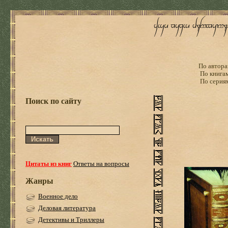
По автора
По книга
По серия
Поиск по сайту
Цитаты из книг
Ответы на вопросы
Жанры
Военное дело
Деловая литература
Детективы и Триллеры