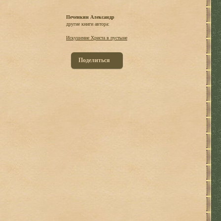
Печенкин Александр
другие книги автора:
Искушение Христа в пустыне
Поделиться