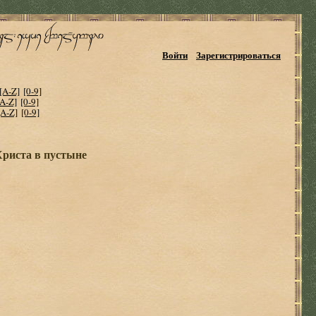
Войти
Зарегистрироваться
[A-Z]
[0-9]
[A-Z]
[0-9]
[A-Z]
[0-9]
Христа в пустыне