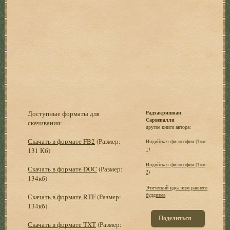
Доступные форматы для
Радхакришнан
Сарвепалли
скачивания:
другие книги автора:
Скачать в формате FB2
(Размер:
Индийская философия (Том
1)
131 Кб)
Индийская философия (Том
Скачать в формате DOC
(Размер:
2)
134кб)
Этический идеализм раннего
буддизма
Скачать в формате RTF
(Размер:
134кб)
Поделиться
Скачать в формате TXT
(Размер: