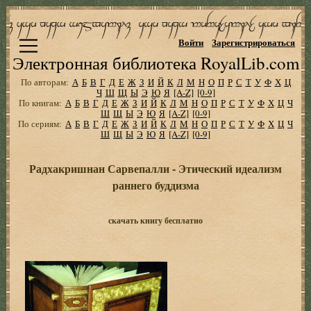
Войти
Зарегистрироваться
Электронная библиотека RoyalLib.com
По авторам:
А
Б
В
Г
Д
Е
Ж
З
И
Й
К
Л
М
Н
О
П
Р
С
Т
У
Ф
Х
Ц
Ч
Ш
Щ
Ы
Э
Ю
Я
[A-Z]
[0-9]
По книгам:
А
Б
В
Г
Д
Е
Ж
З
И
Й
К
Л
М
Н
О
П
Р
С
Т
У
Ф
Х
Ц
Ч
Ш
Щ
Ы
Э
Ю
Я
[A-Z]
[0-9]
По сериям:
А
Б
В
Г
Д
Е
Ж
З
И
Й
К
Л
М
Н
О
П
Р
С
Т
У
Ф
Х
Ц
Ч
Ш
Щ
Ы
Э
Ю
Я
[A-Z]
[0-9]
Радхакришнан Сарвепалли - Этический идеализм
раннего буддизма
скачать книгу бесплатно