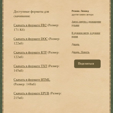
Доступные форматы для
Резник Леонид
другие книги автора:
скачивания:
Ангел смерти с дрожащими
Скачать в формате FB2
(Размер:
руками
171 Кб)
В нужном месте, в нужное
время
Скачать в формате DOC
(Размер:
122кб)
Дикарь
Скачать в формате RTF
(Размер:
Дикарь. Повесть
122кб)
Поделиться
Скачать в формате TXT
(Размер:
145кб)
Скачать в формате HTML
(Размер: 148кб)
Скачать в формате EPUB
(Размер:
215кб)