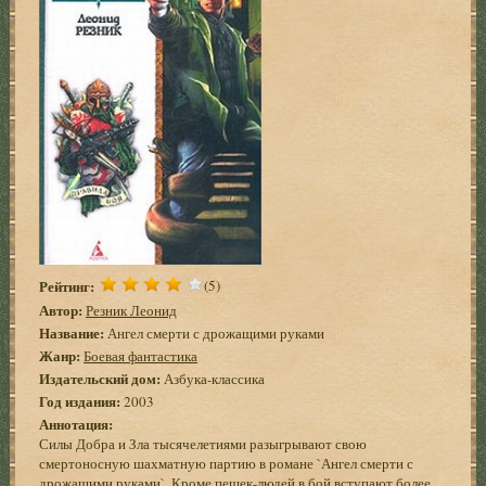
Рейтинг:
(5)
Автор:
Резник Леонид
Название:
Ангел смерти с дрожащими руками
Жанр:
Боевая фантастика
Издательский дом:
Азбука-классика
Год издания:
2003
Аннотация:
Силы Добра и Зла тысячелетиями разыгрывают свою
смертоносную шахматную партию в романе `Ангел смерти с
дрожащими руками`. Кроме пешек-людей в бой вступают более