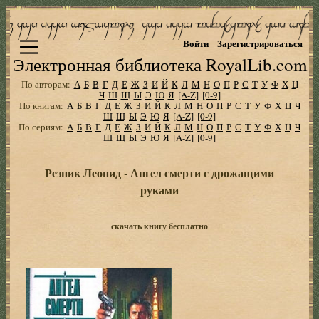
Войти
Зарегистрироваться
Электронная библиотека RoyalLib.com
По авторам:
А
Б
В
Г
Д
Е
Ж
З
И
Й
К
Л
М
Н
О
П
Р
С
Т
У
Ф
Х
Ц
Ч
Ш
Щ
Ы
Э
Ю
Я
[A-Z]
[0-9]
По книгам:
А
Б
В
Г
Д
Е
Ж
З
И
Й
К
Л
М
Н
О
П
Р
С
Т
У
Ф
Х
Ц
Ч
Ш
Щ
Ы
Э
Ю
Я
[A-Z]
[0-9]
По сериям:
А
Б
В
Г
Д
Е
Ж
З
И
Й
К
Л
М
Н
О
П
Р
С
Т
У
Ф
Х
Ц
Ч
Ш
Щ
Ы
Э
Ю
Я
[A-Z]
[0-9]
Резник Леонид - Ангел смерти с дрожащими
руками
скачать книгу бесплатно