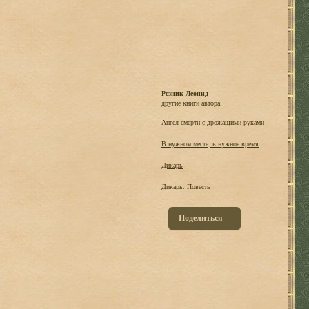
Резник Леонид
другие книги автора:
Ангел смерти с дрожащими руками
В нужном месте, в нужное время
Дикарь
Дикарь. Повесть
Поделиться