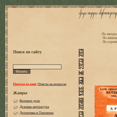
По автора
По книга
По серия
Поиск по сайту
Цитаты из книг
Ответы на вопросы
Жанры
Военное дело
Деловая литература
Детективы и Триллеры