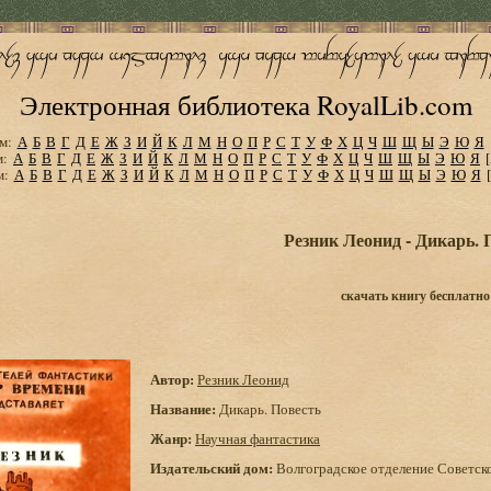
Электронная библиотека RoyalLib.com
м:
А
Б
В
Г
Д
Е
Ж
З
И
Й
К
Л
М
Н
О
П
Р
С
Т
У
Ф
Х
Ц
Ч
Ш
Щ
Ы
Э
Ю
Я
м:
А
Б
В
Г
Д
Е
Ж
З
И
Й
К
Л
М
Н
О
П
Р
С
Т
У
Ф
Х
Ц
Ч
Ш
Щ
Ы
Э
Ю
Я
м:
А
Б
В
Г
Д
Е
Ж
З
И
Й
К
Л
М
Н
О
П
Р
С
Т
У
Ф
Х
Ц
Ч
Ш
Щ
Ы
Э
Ю
Я
Резник Леонид - Дикарь. 
скачать книгу бесплатно
Автор:
Резник Леонид
Название:
Дикарь. Повесть
Жанр:
Научная фантастика
Издательский дом:
Волгоградское отделение Советск