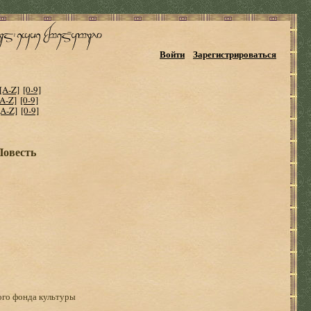
Войти
Зарегистрироваться
[A-Z]
[0-9]
[A-Z]
[0-9]
[A-Z]
[0-9]
Повесть
ого фонда культуры