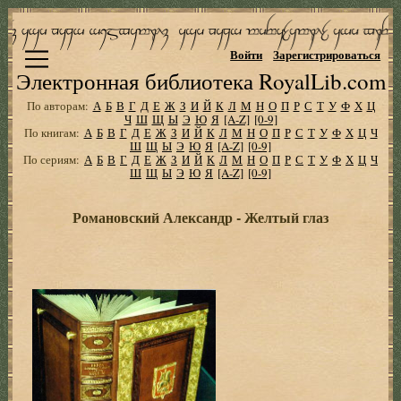
Войти
Зарегистрироваться
Электронная библиотека RoyalLib.com
По авторам:
А
Б
В
Г
Д
Е
Ж
З
И
Й
К
Л
М
Н
О
П
Р
С
Т
У
Ф
Х
Ц
Ч
Ш
Щ
Ы
Э
Ю
Я
[A-Z]
[0-9]
По книгам:
А
Б
В
Г
Д
Е
Ж
З
И
Й
К
Л
М
Н
О
П
Р
С
Т
У
Ф
Х
Ц
Ч
Ш
Щ
Ы
Э
Ю
Я
[A-Z]
[0-9]
По сериям:
А
Б
В
Г
Д
Е
Ж
З
И
Й
К
Л
М
Н
О
П
Р
С
Т
У
Ф
Х
Ц
Ч
Ш
Щ
Ы
Э
Ю
Я
[A-Z]
[0-9]
Романовский Александр - Желтый глаз