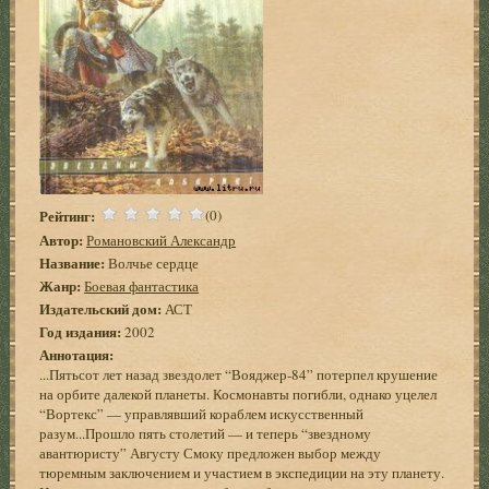
Рейтинг:
(0)
Автор:
Романовский Александр
Название:
Волчье сердце
Жанр:
Боевая фантастика
Издательский дом:
АСТ
Год издания:
2002
Аннотация:
...Пятьсот лет назад звездолет “Вояджер-84” потерпел крушение
на орбите далекой планеты. Космонавты погибли, однако уцелел
“Вортекс” — управлявший кораблем искусственный
разум...Прошло пять столетий — и теперь “звездному
авантюристу” Августу Смоку предложен выбор между
тюремным заключением и участием в экспедиции на эту планету.