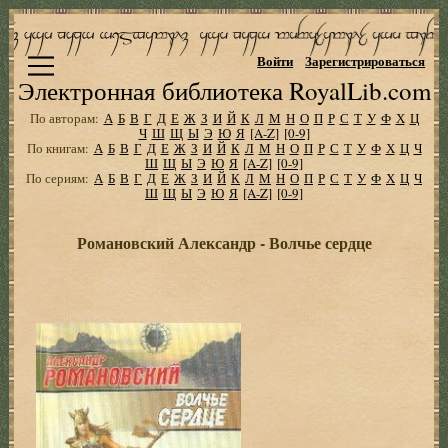
Войти
Зарегистрироваться
Электронная библиотека RoyalLib.com
По авторам:
А
Б
В
Г
Д
Е
Ж
З
И
Й
К
Л
М
Н
О
П
Р
С
Т
У
Ф
Х
Ц
Ч
Ш
Щ
Ы
Э
Ю
Я
[A-Z]
[0-9]
По книгам:
А
Б
В
Г
Д
Е
Ж
З
И
Й
К
Л
М
Н
О
П
Р
С
Т
У
Ф
Х
Ц
Ч
Ш
Щ
Ы
Э
Ю
Я
[A-Z]
[0-9]
По сериям:
А
Б
В
Г
Д
Е
Ж
З
И
Й
К
Л
М
Н
О
П
Р
С
Т
У
Ф
Х
Ц
Ч
Ш
Щ
Ы
Э
Ю
Я
[A-Z]
[0-9]
Романовский Александр - Волчье сердце