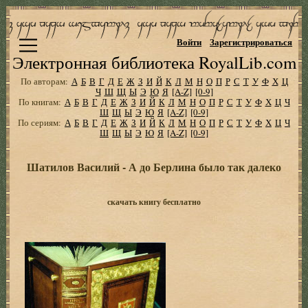
Войти
Зарегистрироваться
Электронная библиотека RoyalLib.com
По авторам:
А
Б
В
Г
Д
Е
Ж
З
И
Й
К
Л
М
Н
О
П
Р
С
Т
У
Ф
Х
Ц
Ч
Ш
Щ
Ы
Э
Ю
Я
[A-Z]
[0-9]
По книгам:
А
Б
В
Г
Д
Е
Ж
З
И
Й
К
Л
М
Н
О
П
Р
С
Т
У
Ф
Х
Ц
Ч
Ш
Щ
Ы
Э
Ю
Я
[A-Z]
[0-9]
По сериям:
А
Б
В
Г
Д
Е
Ж
З
И
Й
К
Л
М
Н
О
П
Р
С
Т
У
Ф
Х
Ц
Ч
Ш
Щ
Ы
Э
Ю
Я
[A-Z]
[0-9]
Шатилов Василий - А до Берлина было так далеко
скачать книгу бесплатно