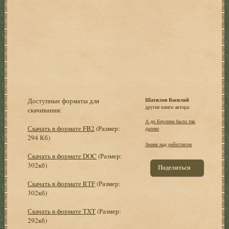
Доступные форматы для
Шатилов Василий
другие книги автора:
скачивания:
А до Берлина было так
Скачать в формате FB2
(Размер:
далеко
294 Кб)
Знамя над рейхстагом
Скачать в формате DOC
(Размер:
302кб)
Поделиться
Скачать в формате RTF
(Размер:
302кб)
Скачать в формате TXT
(Размер:
292кб)