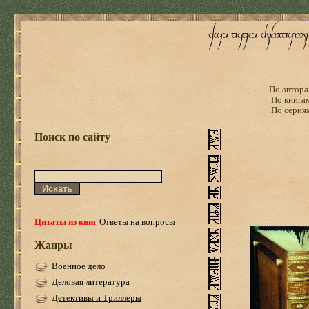
По автора
По книга
По серия
Поиск по сайту
Цитаты из книг
Ответы на вопросы
Жанры
Военное дело
Деловая литература
Детективы и Триллеры