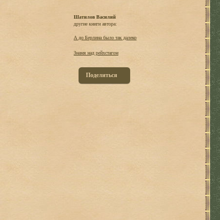
Шатилов Василий
другие книги автора:
А до Берлина было так далеко
Знамя над рейхстагом
Поделиться