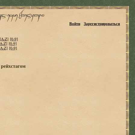
Войти
Зарегистрироваться
[A-Z]
[0-9]
[A-Z]
[0-9]
[A-Z]
[0-9]
 рейхстагом