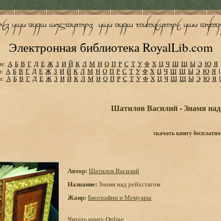
Электронная библиотека RoyalLib.com
м:
А
Б
В
Г
Д
Е
Ж
З
И
Й
К
Л
М
Н
О
П
Р
С
Т
У
Ф
Х
Ц
Ч
Ш
Щ
Ы
Э
Ю
Я
м:
А
Б
В
Г
Д
Е
Ж
З
И
Й
К
Л
М
Н
О
П
Р
С
Т
У
Ф
Х
Ц
Ч
Ш
Щ
Ы
Э
Ю
Я
м:
А
Б
В
Г
Д
Е
Ж
З
И
Й
К
Л
М
Н
О
П
Р
С
Т
У
Ф
Х
Ц
Ч
Ш
Щ
Ы
Э
Ю
Я
Шатилов Василий - Знамя над
скачать книгу бесплатно
Автор:
Шатилов Василий
Название:
Знамя над рейхстагом
Жанр:
Биографии и Мемуары
Читать книгу Online