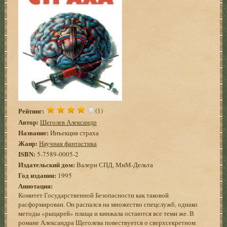
Рейтинг:
(1)
Автор:
Щеголев Александр
Название:
Инъекция страха
Жанр:
Научная фантастика
ISBN:
5-7589-0005-2
Издательский дом:
Валери СПД, МиМ-Дельта
Год издания:
1995
Аннотация:
Комитет Государственной Безопасности как таковой
расформирован. Он распался на множество спецслужб, однако
методы «рыцарей» плаща и кинжала остаются все теми же. В
романе Александра Щеголева повествуется о сверхсекретном