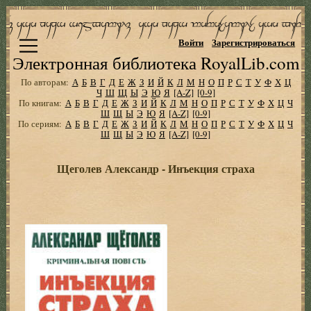
Войти
Зарегистрироваться
Электронная библиотека RoyalLib.com
По авторам:
А
Б
В
Г
Д
Е
Ж
З
И
Й
К
Л
М
Н
О
П
Р
С
Т
У
Ф
Х
Ц
Ч
Ш
Щ
Ы
Э
Ю
Я
[A-Z]
[0-9]
По книгам:
А
Б
В
Г
Д
Е
Ж
З
И
Й
К
Л
М
Н
О
П
Р
С
Т
У
Ф
Х
Ц
Ч
Ш
Щ
Ы
Э
Ю
Я
[A-Z]
[0-9]
По сериям:
А
Б
В
Г
Д
Е
Ж
З
И
Й
К
Л
М
Н
О
П
Р
С
Т
У
Ф
Х
Ц
Ч
Ш
Щ
Ы
Э
Ю
Я
[A-Z]
[0-9]
Щеголев Александр - Инъекция страха