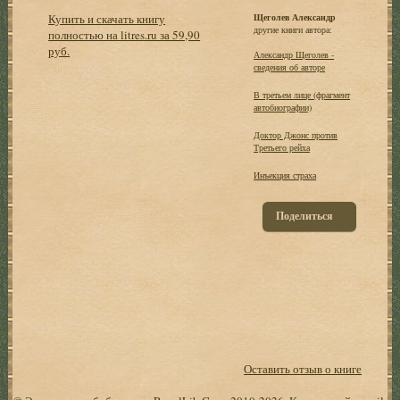
Купить и скачать книгу
Щеголев Александр
другие книги автора:
полностью на litres.ru за 59,90
руб.
Александр Щеголев -
сведения об авторе
В третьем лице (фрагмент
автобиографии)
Доктор Джонс против
Третьего рейха
Инъекция страха
Поделиться
Оставить отзыв о книге