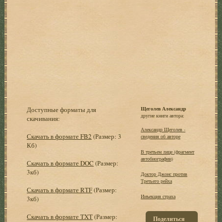
Доступные форматы для
Щеголев Александр
другие книги автора:
скачивания:
Александр Щеголев -
Скачать в формате FB2
(Размер: 3
сведения об авторе
Кб)
В третьем лице (фрагмент
автобиографии)
Скачать в формате DOC
(Размер:
3кб)
Доктор Джонс против
Третьего рейха
Скачать в формате RTF
(Размер:
Инъекция страха
3кб)
Скачать в формате TXT
(Размер:
Поделиться