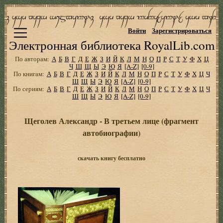
Войти
Зарегистрироваться
Электронная библиотека RoyalLib.com
По авторам:
А
Б
В
Г
Д
Е
Ж
З
И
Й
К
Л
М
Н
О
П
Р
С
Т
У
Ф
Х
Ц
Ч
Ш
Щ
Ы
Э
Ю
Я
[A-Z]
[0-9]
По книгам:
А
Б
В
Г
Д
Е
Ж
З
И
Й
К
Л
М
Н
О
П
Р
С
Т
У
Ф
Х
Ц
Ч
Ш
Щ
Ы
Э
Ю
Я
[A-Z]
[0-9]
По сериям:
А
Б
В
Г
Д
Е
Ж
З
И
Й
К
Л
М
Н
О
П
Р
С
Т
У
Ф
Х
Ц
Ч
Ш
Щ
Ы
Э
Ю
Я
[A-Z]
[0-9]
Щеголев Александр - В третьем лице (фрагмент
автобиографии)
скачать книгу бесплатно