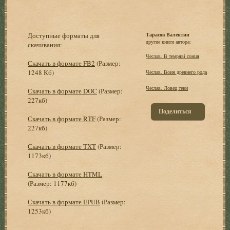
Доступные форматы для
Тарасов Валентин
другие книги автора:
скачивания:
Чеслав. В темряві сонця
Скачать в формате FB2
(Размер:
1248 Кб)
Чеслав. Воин древнего рода
Чеслав. Ловец тени
Скачать в формате DOC
(Размер:
227кб)
Поделиться
Скачать в формате RTF
(Размер:
227кб)
Скачать в формате TXT
(Размер:
1173кб)
Скачать в формате HTML
(Размер: 1177кб)
Скачать в формате EPUB
(Размер:
1253кб)