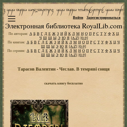
Войти
Зарегистрироваться
Электронная библиотека RoyalLib.com
По авторам:
А
Б
В
Г
Д
Е
Ж
З
И
Й
К
Л
М
Н
О
П
Р
С
Т
У
Ф
Х
Ц
Ч
Ш
Щ
Ы
Э
Ю
Я
[A-Z]
[0-9]
По книгам:
А
Б
В
Г
Д
Е
Ж
З
И
Й
К
Л
М
Н
О
П
Р
С
Т
У
Ф
Х
Ц
Ч
Ш
Щ
Ы
Э
Ю
Я
[A-Z]
[0-9]
По сериям:
А
Б
В
Г
Д
Е
Ж
З
И
Й
К
Л
М
Н
О
П
Р
С
Т
У
Ф
Х
Ц
Ч
Ш
Щ
Ы
Э
Ю
Я
[A-Z]
[0-9]
Тарасов Валентин - Чеслав. В темряві сонця
скачать книгу бесплатно