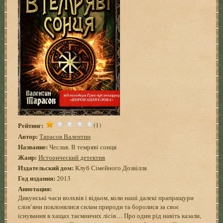
Рейтинг:
(1)
Автор:
Тарасов Валентин
Название:
Чеслав. В темряві сонця
Жанр:
Исторический детектив
Издательский дом:
Клуб Сімейного Дозвілля
Год издания:
2013
Аннотация:
Дикунські часи волхвів і відьом, коли наші далекі прапращури
слов’яни поклонялися силам природи та боролися за своє
існування в хащах таємничих лісів… Про один рід навіть казали,