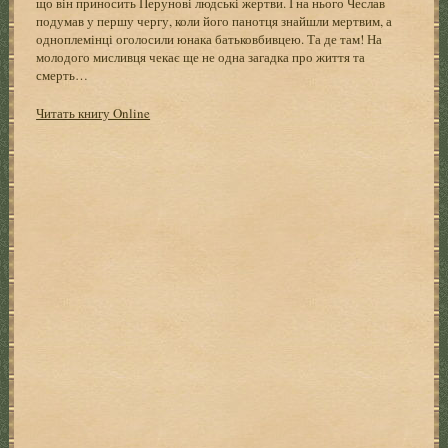
що він приносить Перунові людські жертви. І на нього Чеслав
подумав у першу чергу, коли його панотця знайшли мертвим, а
одноплемінці оголосили юнака батьковбивцею. Та де там! На
молодого мисливця чекає ще не одна загадка про життя та
смерть…
Читать книгу Online