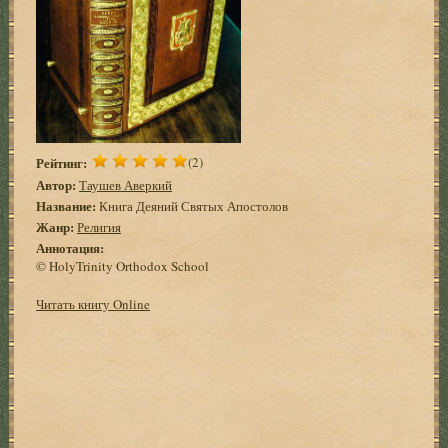
Рейтинг:
(2)
Автор:
Таушев Аверкий
Название:
Книга Деяний Святых Апостолов
Жанр:
Религия
Аннотация:
© HolyTrinity Orthodox School
Читать книгу Online