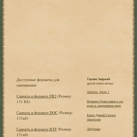
Доступные форматы для
Таушев Аверкий
другие книги автора:
скачивания:
Апостол. Часть 1
Скачать в формате FB2
(Размер:
131 Кб)
Истинное Православие и его
враги в современном мире
Скачать в формате DOC
(Размер:
Книга Деяний Святых
131кб)
Апостолов
Скачать в формате RTF
(Размер:
Литургика
131кб)