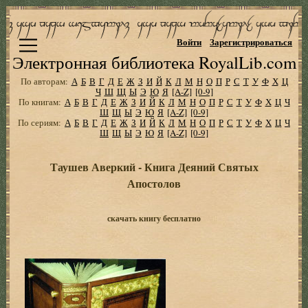
Войти
Зарегистрироваться
Электронная библиотека RoyalLib.com
По авторам:
А
Б
В
Г
Д
Е
Ж
З
И
Й
К
Л
М
Н
О
П
Р
С
Т
У
Ф
Х
Ц
Ч
Ш
Щ
Ы
Э
Ю
Я
[A-Z]
[0-9]
По книгам:
А
Б
В
Г
Д
Е
Ж
З
И
Й
К
Л
М
Н
О
П
Р
С
Т
У
Ф
Х
Ц
Ч
Ш
Щ
Ы
Э
Ю
Я
[A-Z]
[0-9]
По сериям:
А
Б
В
Г
Д
Е
Ж
З
И
Й
К
Л
М
Н
О
П
Р
С
Т
У
Ф
Х
Ц
Ч
Ш
Щ
Ы
Э
Ю
Я
[A-Z]
[0-9]
Таушев Аверкий - Книга Деяний Святых
Апостолов
скачать книгу бесплатно