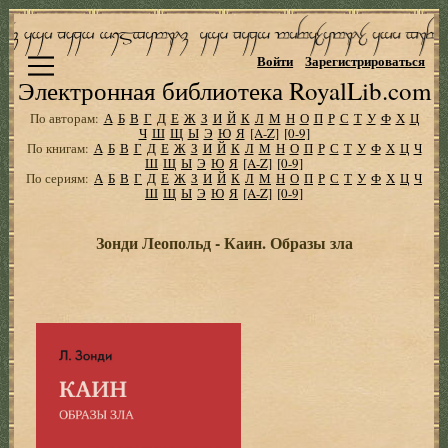
Войти
Зарегистрироваться
Электронная библиотека RoyalLib.com
По авторам:
А
Б
В
Г
Д
Е
Ж
З
И
Й
К
Л
М
Н
О
П
Р
С
Т
У
Ф
Х
Ц
Ч
Ш
Щ
Ы
Э
Ю
Я
[A-Z]
[0-9]
По книгам:
А
Б
В
Г
Д
Е
Ж
З
И
Й
К
Л
М
Н
О
П
Р
С
Т
У
Ф
Х
Ц
Ч
Ш
Щ
Ы
Э
Ю
Я
[A-Z]
[0-9]
По сериям:
А
Б
В
Г
Д
Е
Ж
З
И
Й
К
Л
М
Н
О
П
Р
С
Т
У
Ф
Х
Ц
Ч
Ш
Щ
Ы
Э
Ю
Я
[A-Z]
[0-9]
Зонди Леопольд - Каин. Образы зла