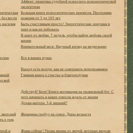
Аффект: практика судебной психолого-психиатрической
экспертизы
евтическая
Большая книга психологических кризисов. Программа
 без вести
помощи от 3 до 103 лет
о насилия
Быть счастливым просто! Энергетические ловушки в
паре и как их избежать
В шаге от любви. 7 недель, чтобы найти любовь своей
жизни
Внимательный мозг. Научный взгляд на медитацию
еские
Все в ваших руках
Выход есть всегда: как не совершить непоправимое
ивный
Главная книга о счастье и благополучии
ческой
Действуй! Беги! Книга-мотивация на правильный бег. С
чего начинать и каких плюсов ждать от жизни
Дочки-матери. 3-й лишний?
ь зверский
Женщины гребут на север. Дары возраста
ть о том,
трой и
Живи сейчас! Уроки жизни от людей, которые видели