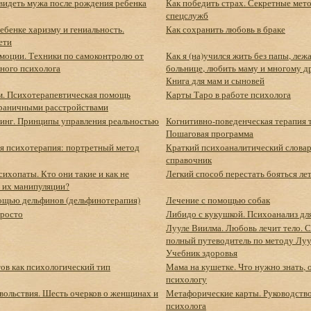
авидеть мужа после рождения ребенка
Как победить страх. Секретные мет
спецслужб
ребенке харизму и гениальность.
Как сохранить любовь в браке
ети
эмоции. Техники по самоконтролю от
Как я (на)учился жить без папы, лежа
ного психолога
больнице, любить маму и многому 
Книга для мам и сыновей
. Психотерапевтическая помощь
Карты Таро в работе психолога
граничными расстройствами
инг. Принципы управления реальностью
Когнитивно-поведенческая терапия т
Пошаговая программа
я психотерапия: портретный метод
Краткий психоаналитический словар
справочник
ихопаты. Кто они такие и как не
Легкий способ перестать бояться ле
а их манипуляции?
ощью дельфинов (дельфинотерапия)
Лечение с помощью собак
просто
Либидо с кукушкой. Психоанализ дл
Лууле Виилма. Любовь лечит тело. 
полный путеводитель по методу Лу
Учебник здоровья
ов как психологический тип
Мама на кушетке. Что нужно знать, 
психологу
вольствия. Шесть очерков о женщинах и
Метафорические карты. Руководство
психолога