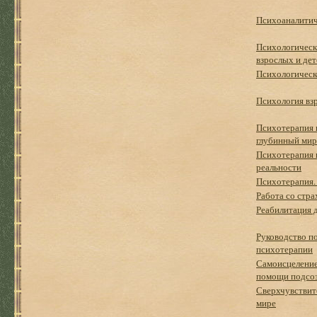
Психоаналитич
Психологическ
взрослых и дет
Психологическ
Психология вз
Психотерапия в
глубинный ми
Психотерапия 
реальности
Психотерапия.
Работа со стр
Реабилитация 
Руководство п
психотерапии
Самоисцеление
помощи подсо
Сверхчувствите
мире