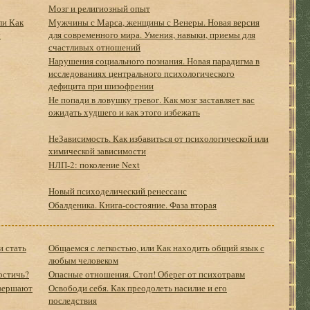
Мозг и религиозный опыт
ли Как
Мужчины с Марса, женщины с Венеры. Новая версия
у
для современного мира. Умения, навыки, приемы для
счастливых отношений
Нарушения социального познания. Новая парадигма в
исследованиях центрального психологического
дефицита при шизофрении
Не попади в ловушку тревог. Как мозг заставляет вас
ожидать худшего и как этого избежать
НеЗависимость. Как избавиться от психологической или
химической зависимости
НЛП-2: поколение Next
Новый психоделический ренессанс
Обалденика. Книга-состояние. Фаза вторая
и стать
Общаемся с легкостью, или Как находить общий язык с
любым человеком
остичь?
Опасные отношения. Стоп! Оберег от психотравм
овершают
Освободи себя. Как преодолеть насилие и его
последствия