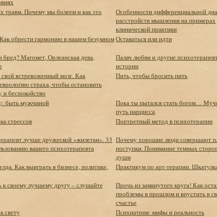
овиях
х травм. Почему мы болеем и как это
Особенности дифференциальной диа
расстройств мышления на примерах
клинической практики
 Как обрести гармонию в нашем безумном
Оставаться или идти
 бред? Магомет, Орлеанская дева,
Палач любви и другие психотерапев
р
истории
 свой встревоженный мозг. Как
Пить, чтобы бросить пить
неврологию страха, чтобы остановить
у и беспокойство
у: быть мужчиной
Пока ты пытался стать богом… Муч
путь нарцисса
ка стрессов
Портретный метод в психотерапии
ерапевт лучше дружеской «жилетки». 33
Почему хорошие люди совершают п
ользованию вашего психотерапевта
поступки. Понимание темных сторо
души
лда. Как выиграть в бизнесе, политике,
Практикум по арт-терапии. Шкатулк
 к своему лучшему другу – слушайте
Прочь из замкнутого круга! Как ост
проблемы в прошлом и впустить в с
счастье
к свету
Психиатрия: мифы и реальность