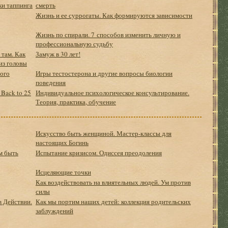
ки таппинга
смерть
Жизнь и ее суррогаты. Как формируются зависимости
Жизнь по спирали. 7 способов изменить личную и
профессиональную судьбу
 там. Как
Замуж в 30 лет!
из головы
вого
Игры тестостерона и другие вопросы биологии
поведения
 Back to 25
Индивидуальное психологическое консультирование.
Теория, практика, обучение
Искусство быть женщиной. Мастер-классы для
настоящих Богинь
м быть
Испытание кризисом. Одиссея преодоления
Исцеляющие точки
Как воздействовать на влиятельных людей. Ум против
силы
в Действии.
Как мы портим наших детей: коллекция родительских
заблуждений