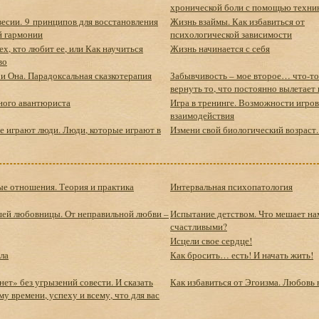
хронической боли с помощью техни
весии. 9 принципов для восстановления
Жизнь взаймы. Как избавиться от
й гармонии
психологической зависимости
х, кто любит ее, или Как научиться
Жизнь начинается с себя
во
и Она. Парадоксальная сказкотерапия
Забывчивость – мое второе… что-то
вернуть то, что постоянно вылетает 
ного авантюриста
Игра в тренинге. Возможности игро
взаимодействия
е играют люди. Люди, которые играют в
Измени свой биологический возраст.
е отношения. Теория и практика
Интервальная психопатология
ей любовницы. От неправильной любви –
Испытание детством. Что мешает на
счастливыми?
Исцели свое сердце!
ла
Как бросить… есть! И начать жить!
нет» без угрызений совести. И сказать
Как избавиться от Эгоизма. Любовь 
у времени, успеху и всему, что для вас