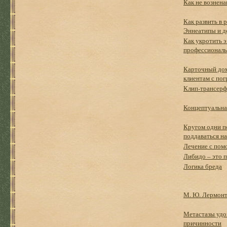
Как не вознен
Как развить в 
Эннеатипы и д
Как укротить 
профессиональ
Карточный дом
клиентам с по
Клип-трансерф
Концептуальна
Кругом одни пс
поддаваться н
Лечение с пом
Либидо – это 
Логика бреда
М. Ю. Лермонт
Метастазы удо
причинности