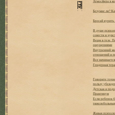
Атмосфера в ко
Безумие ли? К
Бросай курить 
В душе психопа
совести и чувс
Вещи в теле. 
ощущениями
Внутренний ми
отношений и п
Все начинается
Гендерная тер
Говорите точн
пользу убежде
Детская и подр
Практикум
Если ребенок 
тяжелобольным
Живая психоло