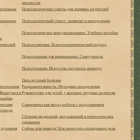
процессов
материалы
Психологические советы для ленивых родителей
чинающих
Психологический стресс: развитие и преодоление
Психологическое консультирование. Учебное пособие
а
тической
Психосоматика. Психотерапевтический подход
Психотерапия для начинающих. Самоучитель
Психотерапия. Искусство постигать природу
Пять историй болезни
сихотерапия
Раздражительность. Методика преодоления
 Вернуться в
Руководство для детей, у которых трудные родители
 ошибки
ическим
Самогипноз как метод работы с подсознанием
 города
Сборник медитаций, визуализаций и гипнотических
сценариев
 духовная
Сейчас или никогда! Как перестать откладывать дела