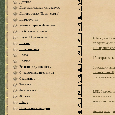
Детское
Документальная литература
Домоводство (Дом и семья)
Драматургия
Компьютеры и Интернет
Любовные романы
Наука, Образование
#Нескучная кни
предназначени
Поэзия
100 правил уб
Приключения
Проза
12 нетривиаль
Прочее
Религия и духовность
50 эффективных
напряжения. П
Справочная литература
7 этажей взаим
Старинное
Техника
Фантастика
LSD. Галлюцин
Фольклор
зависимости
Алхимия дискур
Юмор
Список всех жанров
Антистресс дл