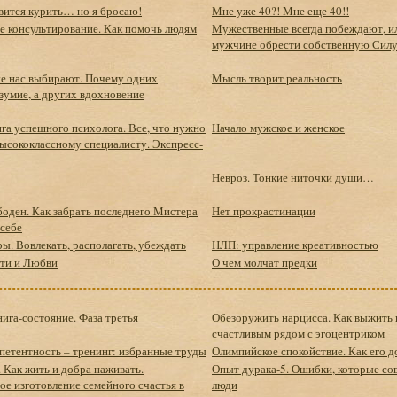
вится курить… но я бросаю!
Мне уже 40?! Мне еще 40!!
 консультирование. Как помочь людям
Мужественные всегда побеждают, и
мужчине обрести собственную Сил
е нас выбирают. Почему одних
Мысль творит реальность
зумие, а других вдохновение
га успешного психолога. Все, что нужно
Начало мужское и женское
высококлассному специалисту. Экспресс-
Невроз. Тонкие ниточки души…
боден. Как забрать последнего Мистера
Нет прокрастинации
себе
ы. Вовлекать, располагать, убеждать
НЛП: управление креативностью
ти и Любви
О чем молчат предки
ига-состояние. Фаза третья
Обезоружить нарцисса. Как выжить 
счастливым рядом с эгоцентриком
петентность – тренинг: избранные труды
Олимпийское спокойствие. Как его д
 Как жить и добра наживать.
Опыт дурака-5. Ошибки, которые с
е изготовление семейного счастья в
люди