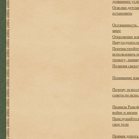
домашних усл
Осколки детски
остановить
Осознанность.
мире
Откровение или
Навуходоносо
Перенастройте
использовать 
тревогу, паник
Позиция сверх
Понимание язы
Почему психот
совета по исп
Правила Рамсфе
войне и жизни
Прислушайтесь
свое тело
Прямая дорога 