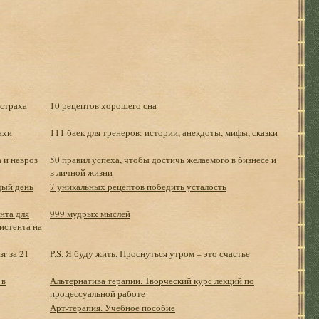
 страха
10 рецептов хорошего сна
ахи
111 баек для тренеров: истории, анекдоты, мифы, сказки
 и невроз
50 правил успеха, чтобы достичь желаемого в бизнесе и
в личной жизни
дый день
7 уникальных рецептов победить усталость
нта для
999 мудрых мыслей
истента на
г за 21
P.S. Я буду жить. Проснуться утром – это счастье
 в
Альтернатива терапии. Творческий курс лекций по
процессуальной работе
Арт-терапия. Учебное пособие