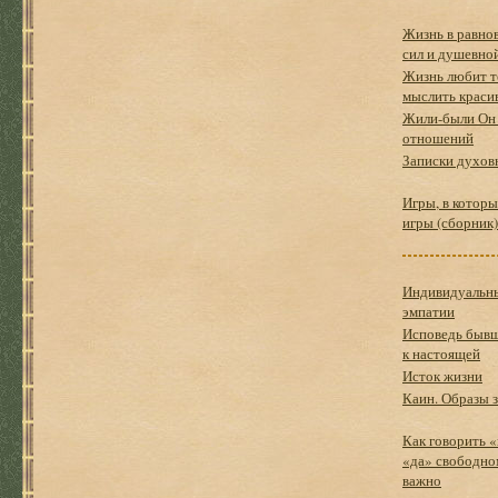
Жизнь в равно
сил и душевно
Жизнь любит те
мыслить краси
Жили-были Он 
отношений
Записки духов
Игры, в которы
игры (сборник)
Индивидуальны
эмпатии
Исповедь бывш
к настоящей
Исток жизни
Каин. Образы з
Как говорить «
«да» свободном
важно