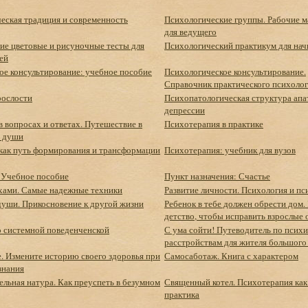
еская традиция и современность
Психологические группы. Рабочие 
для ведущего
ие цветовые и рисуночные тесты для
Психологический практикум для на
ей
ое консультирование: учебное пособие
Психологическое консультирование.
Справочник практического психолог
рослости
Психопатологическая структура апа
депрессии
 вопросах и ответах. Путешествие в
Психотерапия в практике
р души
как путь формирования и трансформации
Психотерапия: учебник для вузов
 Учебное пособие
Пункт назначения: Счастье
ахами. Самые надежные техники
Развитие личности. Психология и п
души. Прикосновение к другой жизни
Ребенок в тебе должен обрести дом.
детство, чтобы исправить взрослые
о системной поведенченской
С ума сойти! Путеводитель по псих
расстройствам для жителя большого
. Измените историю своего здоровья при
Самосаботаж. Книга с характером
знания
льная натура. Как преуспеть в безумном
Священный котел. Психотерапия как
практика