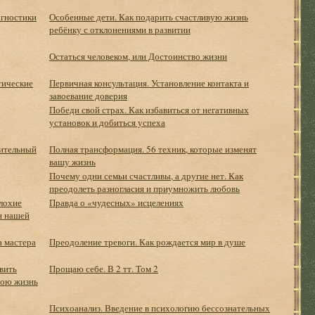
гностики
Особенные дети. Как подарить счастливую жизнь
ребёнку с отклонениями в развитии
Остаться человеком, или Достоинство жизни
тические
Первичная консультация. Установление контакта и
завоевание доверия
Победи свой страх. Как избавиться от негативных
установок и добиться успеха
ительный
Полная трансформация. 56 техник, которые изменят
вашу жизнь
Почему одни семьи счастливы, а другие нет. Как
преодолеть разногласия и приумножить любовь
лохие
Правда о «чудесных» исцелениях
н нашей
а мастера
Преодоление тревоги. Как рождается мир в душе
авить
Прощаю себе. В 2 тт. Том 2
вою жизнь
Психоанализ. Введение в психологию бессознательных