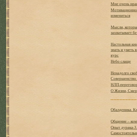
Мне очень нра
Мотивационное
измениться
Мысли, которы
захватывает бе
Настольная кни
знать и уметь 
курс
Небо слаще
Ненадолго сво
Совершенство 
НЛП-переговор
О Жизни, Смер
Обалденика. Кн
Общение – ком
Опыт дурака-3.
Самостоятельно