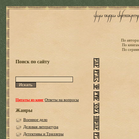
По автора
По книга
По серия
Поиск по сайту
Цитаты из книг
Ответы на вопросы
Жанры
Военное дело
Деловая литература
Детективы и Триллеры