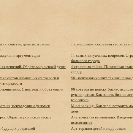
га о счастье, деньгах и своем
1 совершенно секретная таблетка от
и
еждения и аргументации
11 самых актуальных вопросов. Стр
большого города
ных решений. Обрети мир в своей душе
4 страшных тайны. Паническая атака
сердца
 секретов избавления от тревоги и
50+ психологических техник на каж
уть к радости
опонимания. Язык тела и образ мысли
88 советов по поиску бизнес-ассисте
руководителя. Как нанять бизнес-асс
всю жизнь
огены, психоделия и феномен
Mind hacking. Как перенастроить моз
день
са. Образ, звук и психическое
Альтернатива выживанию. Введение
психосинтез
я будущих родителей
Арт-терапия детей и подростков