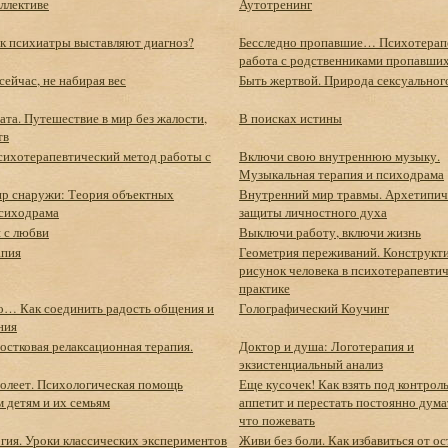
ллективе
Аутотренинг
ак психиатры выставляют диагноз?
Бесследно пропавшие… Психотерап
работа с родственниками пропавших
сейчас, не набирая вес
Быть жертвой. Природа сексуальног
та. Путешествие в мир без жалости,
В поисках истины
тв
Психотерапевтический метод работы с
Включи свою внутреннюю музыку.
Музыкальная терапия и психодрама
р снаружи: Теория объектных
Внутренний мир травмы. Архетипич
сиходрама
защиты личностного духа
 с любви
Выключи работу, включи жизнь
апия
Геометрия переживаний. Конструкт
рисунок человека в психотерапевти
практике
о… Как соединить радость общения и
Голографический Коучинг
ния
остковая релаксационная терапия.
Доктор и душа: Логотерапия и
экзистенциальный анализ
болеет. Психологическая помощь
Еще кусочек! Как взять под контрол
 детям и их семьям
аппетит и перестать постоянно дума
что пожевать
гия. Уроки классических экспериментов
Живи без боли. Как избавиться от ос