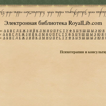
Электронная библиотека RoyalLib.com
м:
А
Б
В
Г
Д
Е
Ж
З
И
Й
К
Л
М
Н
О
П
Р
С
Т
У
Ф
Х
Ц
Ч
Ш
Щ
Ы
Э
Ю
Я
м:
А
Б
В
Г
Д
Е
Ж
З
И
Й
К
Л
М
Н
О
П
Р
С
Т
У
Ф
Х
Ц
Ч
Ш
Щ
Ы
Э
Ю
Я
м:
А
Б
В
Г
Д
Е
Ж
З
И
Й
К
Л
М
Н
О
П
Р
С
Т
У
Ф
Х
Ц
Ч
Ш
Щ
Ы
Э
Ю
Я
Психотерапия и консульт