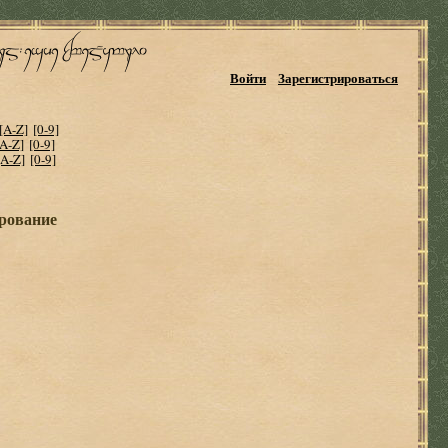
Войти
Зарегистрироваться
[A-Z]
[0-9]
[A-Z]
[0-9]
[A-Z]
[0-9]
ирование