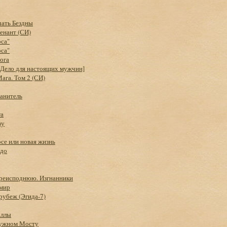
чать Бездны
венант (СИ)
оса"
оса"
ога
[Дело для настоящих мужчин]
ага. Том 2 (СИ)
анитель
га
ву
се или новая жизнь
адо
преисподнюю. Изгнанники
мир
рубеж (Эгида-7)
аллы
дужном Мосту