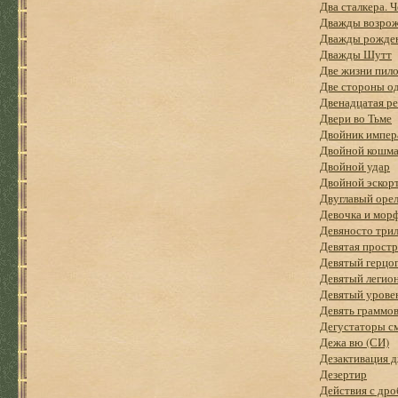
Два сталкера. 
Дважды возро
Дважды рожде
Дважды Шутт
Две жизни пил
Две стороны о
Двенадцатая ре
Двери во Тьме
Двойник импер
Двойной кошм
Двойной удар
Двойной эскор
Двуглавый оре
Девочка и мор
Девяносто три
Девятая простр
Девятый герцо
Девятый легио
Девятый урове
Девять граммов
Дегустаторы с
Дежа вю (СИ)
Дезактивация 
Дезертир
Действия с дро