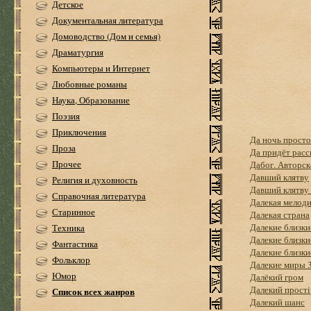
Детское
Документальная литература
Домоводство (Дом и семья)
Драматургия
Компьютеры и Интернет
Любовные романы
Наука, Образование
Поэзия
Приключения
Да ночь простоя
Проза
Да придёт расс
Прочее
Дабог. Авторск
Давший клятву
Религия и духовность
Давший клятву 
Справочная литература
Далекая мелод
Старинное
Далекая страна
Далекие близки
Техника
Далекие близкие
Фантастика
Далекие близкие
Фольклор
Далекие миры 
Юмор
Далёкий гром
Далекий прості
Список всех жанров
Далекий шанс