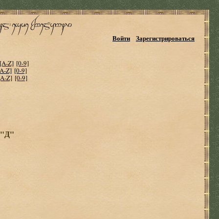
Войти
Зарегистрироваться
[A-Z]
[0-9]
[A-Z]
[0-9]
[A-Z]
[0-9]
 "Д"