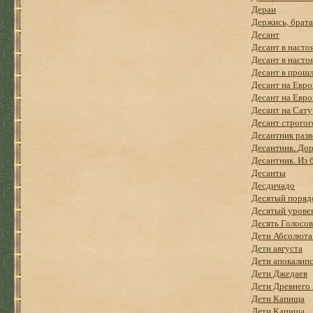
Дераи
Держись, брата
Десант
Десант в насто
Десант в насто
Десант в прош
Десант на Евро
Десант на Евро
Десант на Сату
Десант строгог
Десантник разв
Десантник. Дор
Десантник. Из 
Десанты
Десдичадо
Десятый поряд
Десятый урове
Десять Голосо
Дети Абсолюта
Дети августа
Дети апокалип
Дети Джедаев
Дети Древнего 
Дети Капища
Дети Капища