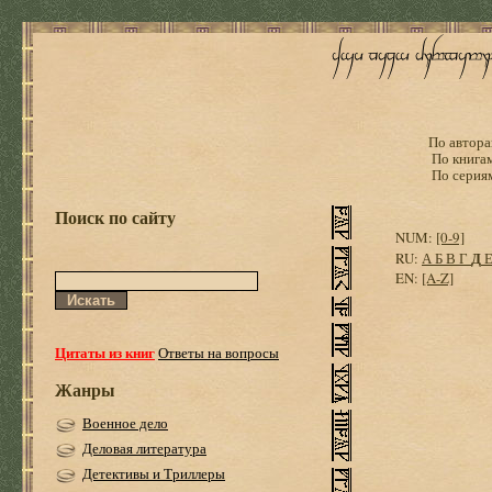
По автора
По книга
По серия
Поиск по сайту
NUM:
[0-9]
Д
RU:
А
Б
В
Г
EN:
[A-Z]
Цитаты из книг
Ответы на вопросы
Жанры
Военное дело
Деловая литература
Детективы и Триллеры