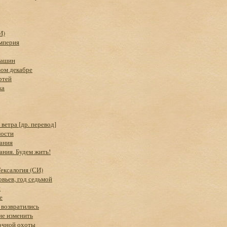
И)
мперия
Машин
вом декабре
ртей
ка
ветра [др. перевод]
мости
ания
ния. Будем жить!
ексалогия (СИ)
овьев, год седьмой
я
е
и возвратились
не изменить
очной охоты