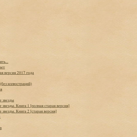
ть...
вет
ая версия 2017 года
(без иллюстраций)
ия
е звезды
 звезды. Книга 1 [полная старая версия]
 звезды. Книга 2 [старая версия]
3
р