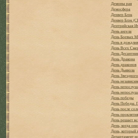
Демоны рая
Демосфера
Денвер Блэк
Денвер Блэк (С
Дентрийская И
День ангела
День Боевых 
День в дождли
День Всех Сме
День Десантни
День Дракона
День драконов
День Дьявола
День Звездного 
День независи
День непослуш
День непослуша
День победы
День Победы. Г
День после сол
День прокляти
День решает вс
День, когда он
День, который 
Департамент н