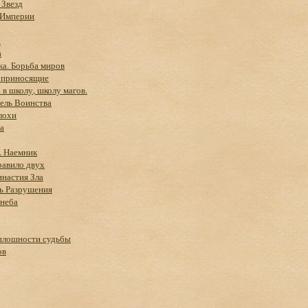
 Звезд
 Империи
.
а
ка. Борьба миров
 приносящие
 в школу, школу магов.
ель Воинства
лохи
а
. Наемник
равило двух
инастия Зла
ть Разрушения
 неба
Оплошности судьбы
ов