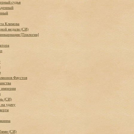
Черный судья
жденный
нный
ота Климова
дной медали (СИ)
инкарнация [Трилогия]
атора
ар
т
л
ф
ллионов Фаустов
анства
г империи
н
нь (СИ)
 на удачу
мерти
джинна
бями (СИ)