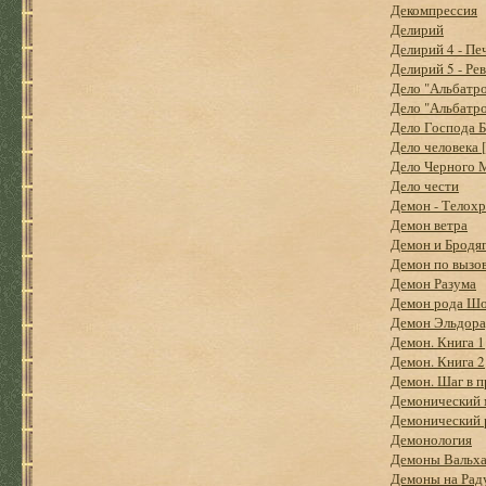
Декомпрессия
Делирий
Делирий 4 - Пе
Делирий 5 - Ре
Дело "Альбатр
Дело "Альбатр
Дело Господа Б
Дело человека 
Дело Черного М
Дело чести
Демон - Телохр
Демон ветра
Демон и Бродя
Демон по вызо
Демон Разума
Демон рода Шо
Демон Эльдор
Демон. Книга 1
Демон. Книга 2
Демон. Шаг в 
Демонический 
Демонический 
Демонология
Демоны Вальх
Демоны на Ра