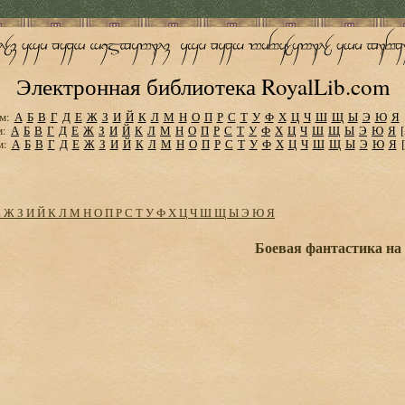
Электронная библиотека RoyalLib.com
м:
А
Б
В
Г
Д
Е
Ж
З
И
Й
К
Л
М
Н
О
П
Р
С
Т
У
Ф
Х
Ц
Ч
Ш
Щ
Ы
Э
Ю
Я
м:
А
Б
В
Г
Д
Е
Ж
З
И
Й
К
Л
М
Н
О
П
Р
С
Т
У
Ф
Х
Ц
Ч
Ш
Щ
Ы
Э
Ю
Я
м:
А
Б
В
Г
Д
Е
Ж
З
И
Й
К
Л
М
Н
О
П
Р
С
Т
У
Ф
Х
Ц
Ч
Ш
Щ
Ы
Э
Ю
Я
Е
Ж
З
И
Й
К
Л
М
Н
О
П
Р
С
Т
У
Ф
Х
Ц
Ч
Ш
Щ
Ы
Э
Ю
Я
Боевая фантастика на