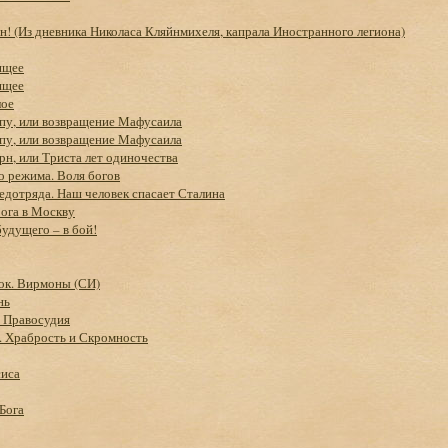
н! (Из дневника Николаса Кляйнмихеля, капрала Иностранного легиона)
ящее
ящее
лое
пу, или возвращение Мафусаила
пу, или возвращение Мафусаила
рн, или Триста лет одиночества
о режима. Воля богов
едотряда. Наш человек спасает Сталина
ога в Москву
будущего – в бой!
ок. Вирмоны (СИ)
нь
в Правосудия
. Храбрость и Скромность
сиса
Бога