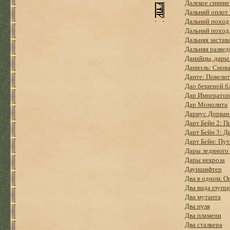
Далекое сияние
Дальний оплот
Дальний поход
Дальний поход
Дальняя застав
Дальняя развед
Данайцы, дары
Даниэль: Снова
Данте: Повелит
Дао бешеной б
Дар Император
Дар Монолита
Дариус Дорван
Дарт Бейн 2: П
Дарт Бейн 3: Д
Дарт Бейн: Пу
Дары ледяного
Дары некроза
Дауншифтер
Два в одном. 
Два вида глупц
Два мутанта
Два нуля
Два пламени
Два сталкера