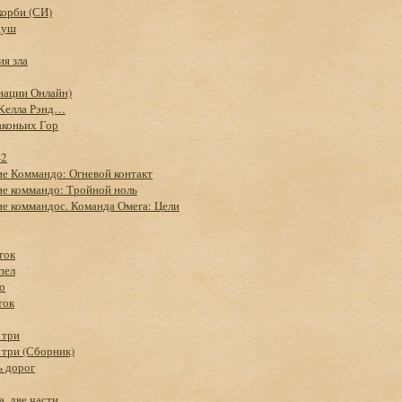
корби (СИ)
душ
ия зла
нации Онлайн)
 Келла Рэнд…
аконьих Гор
-2
ие Коммандо: Огневой контакт
ие коммандо: Тройной ноль
е коммандос. Команда Омега: Цели
ток
пел
о
ток
 три
 три (Сборник)
ь дорог
, две части