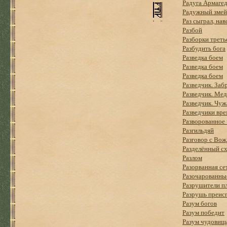
Радуга Армаге
Радужный змей
Раз сыграл, нав
Разбой
Разборки треть
Разбудить бога
Разведка боем
Разведка боем
Разведка боем
Разведчик. Заб
Разведчик. Мед
Разведчик. Чуж
Разведчики вр
Разворованное
Разгильдяй
Разговор с Во
Разделённый с
Разлом
Разорванная се
Разочарованные
Разрушители п
Разрушь преи
Разум богов
Разум победит
Разум чудовищ