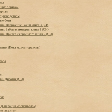
вал
Миру Карика»
ериал
 руководством
ые боги
ны. Вторжение Рахни книга 3 (СИ)
ны. Забытая империя книга 1 (СИ)
ны. Привет из прошлого книга 2 (СИ)
вник (Пока молчат оракулы)
тора
ви
ви. Дилогия (СИ)
ума
 (Операция «Испаньола»)
ле гиганта»