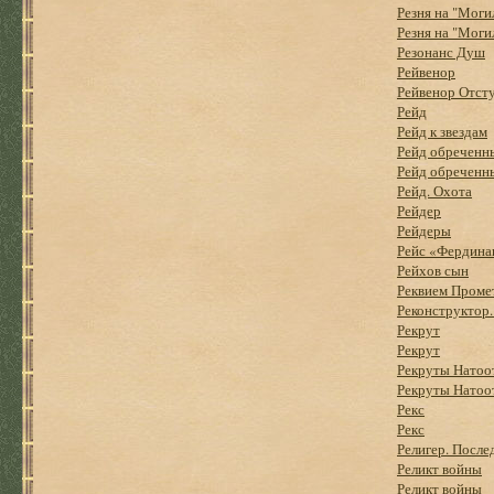
Резня на "Моги
Резня на "Моги
Резонанс Душ
Рейвенор
Рейвенор Отст
Рейд
Рейд к звездам
Рейд обреченн
Рейд обреченн
Рейд. Охота
Рейдер
Рейдеры
Рейс «Фердина
Рейхов сын
Реквием Проме
Реконструктор.
Рекрут
Рекрут
Рекруты Натоот
Рекруты Натоот
Рекс
Рекс
Религер. После
Реликт войны
Реликт войны