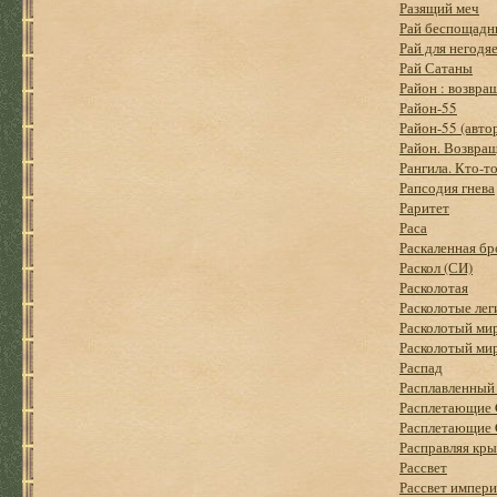
Разящий меч
Рай беспощад
Рай для негодя
Рай Сатаны
Район : возвра
Район-55
Район-55 (авто
Район. Возвра
Рангила. Кто-т
Рапсодия гнева
Раритет
Раса
Раскаленная бр
Раскол (СИ)
Расколотая
Расколотые ле
Расколотый ми
Расколотый ми
Распад
Расплавленный
Расплетающие 
Расплетающие 
Расправляя кры
Рассвет
Рассвет импер