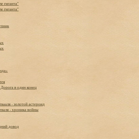
ле гиганта"
ле гиганта"
упник
ых
ых
нда»
тея
 Дорога в один конец
вааля - золотой астероид
валя - хроника войны
дний довод