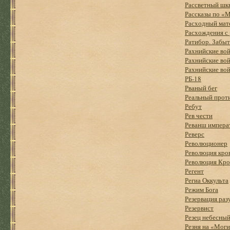
Рассветный шк
Рассказы по «
Расходный мат
Расхождения с
Ратибор. Забыт
Рахнийские вой
Рахнийские вой
Рахнийские вой
РБ-18
Рваный бег
Реальный проти
Ребут
Рев чести
Реванш импера
Реверс
Революционер
Революция кро
Революция Кро
Регент
Региа Оккульта
Режим Бога
Резервация раз
Резервист
Резец небесный
Резня на «Моги