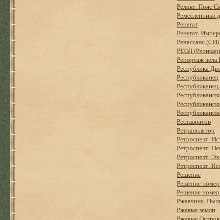
Реликт. Пояс С
Ремесленники 
Ренегат
Ренегат. Импер
Ренессанс (СИ)
РЕОЛ (Реинкар
Репортаж вела
Республика Др
Республиканец
Республиканец
Республиканск
Республиканск
Республикански
Реставратор
Ретранслятор
Ретроспект: Ис
Ретроспект: Пе
Ретроспект: Эх
Ретроспект. Ис
Решение
Решение номер
Решение номер
Ржавчина. Пыл
Ржавые земли
Ржавые Острова