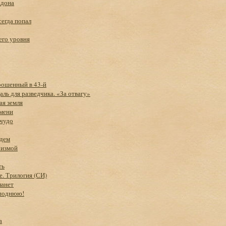
ддона
сегда попал
его уровня
рошенный в 43-й
аль для разведчика. «За отвагу»
ая земля
емени
 чудо
ждем
хизмой
ть
. Трилогия (СИ)
ланет
споднюю!
а