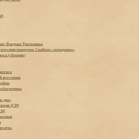
И]
ан: Владыка Ультрамара
птическим прицелом. Снайпер-«попаданец»
оса (сборник)
ипсиса
й восстания
войны
ь обреченных
ь два»
лееме [СИ]
СИ]
пасным
в
ролера