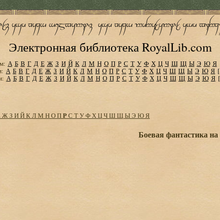
Электронная библиотека RoyalLib.com
м:
А
Б
В
Г
Д
Е
Ж
З
И
Й
К
Л
М
Н
О
П
Р
С
Т
У
Ф
Х
Ц
Ч
Ш
Щ
Ы
Э
Ю
Я
м:
А
Б
В
Г
Д
Е
Ж
З
И
Й
К
Л
М
Н
О
П
Р
С
Т
У
Ф
Х
Ц
Ч
Ш
Щ
Ы
Э
Ю
Я
м:
А
Б
В
Г
Д
Е
Ж
З
И
Й
К
Л
М
Н
О
П
Р
С
Т
У
Ф
Х
Ц
Ч
Ш
Щ
Ы
Э
Ю
Я
Р
Е
Ж
З
И
Й
К
Л
М
Н
О
П
С
Т
У
Ф
Х
Ц
Ч
Ш
Щ
Ы
Э
Ю
Я
Боевая фантастика на