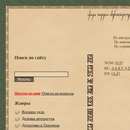
По автора
По книга
По серия
Поиск по сайту
NUM:
[0-9]
RU:
А
Б
В
Г
Д
EN:
[A-Z]
Цитаты из книг
Ответы на вопросы
Жанры
Военное дело
Деловая литература
Детективы и Триллеры