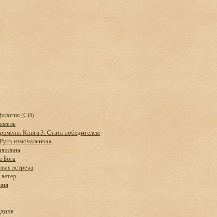
Дилогия (СИ)
Земель
времени. Книга 3. Стать победителем
Русь измочаленная
авилона
а Бога
вая встреча
 ветер
ния
ддона