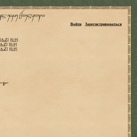
Войти
Зарегистрироваться
[A-Z]
[0-9]
[A-Z]
[0-9]
[A-Z]
[0-9]
 "Р"