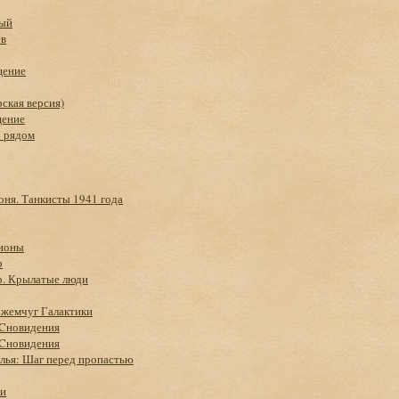
ный
ев
щение
рская версия)
щение
о рядом
оня. Танкисты 1941 года
гионы
р
р. Крылатые люди
 жемчуг Галактики
Cновидения
Cновидения
лья: Шаг перед пропастью
ии