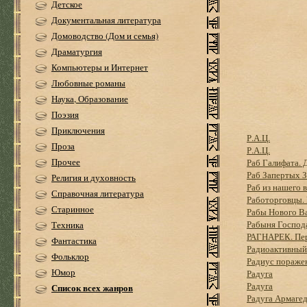
Детское
Документальная литература
Домоводство (Дом и семья)
Драматургия
Компьютеры и Интернет
Любовные романы
Наука, Образование
Поэзия
Приключения
Р.А.Ц.
Проза
Р.А.Ц.
Прочее
Раб Галифата. 
Раб Запертых 
Религия и духовность
Раб из нашего 
Справочная литература
Работорговцы. 
Старинное
Рабы Нового В
Рабыня Господ
Техника
РАГНАРЕК. Пер
Фантастика
Радиоактивный
Фольклор
Радиус пораже
Юмор
Радуга
Радуга
Список всех жанров
Радуга Армаге