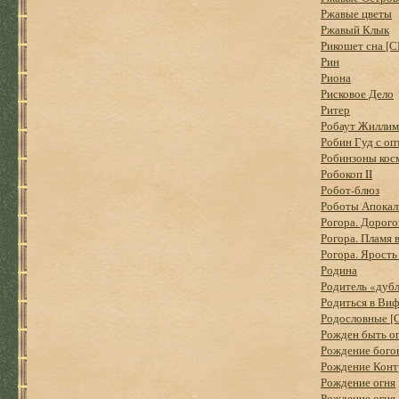
Ржавые цветы
Ржавый Клык
Рикошет сна [С
Рин
Риона
Рисковое Дело
Ритер
Робаут Жиллим
Робин Гуд с о
Робинзоны косм
Робокоп II
Робот-блюз
Роботы Апокал
Рогора. Дорого
Рогора. Пламя 
Рогора. Ярост
Родина
Родитель «дубл
Родиться в Виф
Родословные [
Рожден быть о
Рождение бого
Рождение Конт
Рождение огня
Рождение огня