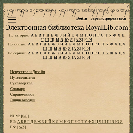
Войти
Зарегистрироваться
Электронная библиотека RoyalLib.com
По авторам:
А
Б
В
Г
Д
Е
Ж
З
И
Й
К
Л
М
Н
О
П
Р
С
Т
У
Ф
Х
Ц
Ч
Ш
Щ
Ы
Э
Ю
Я
[A-Z]
[0-9]
По книгам:
А
Б
В
Г
Д
Е
Ж
З
И
Й
К
Л
М
Н
О
П
Р
С
Т
У
Ф
Х
Ц
Ч
Ш
Щ
Ы
Э
Ю
Я
[A-Z]
[0-9]
По сериям:
А
Б
В
Г
Д
Е
Ж
З
И
Й
К
Л
М
Н
О
П
Р
С
Т
У
Ф
Х
Ц
Ч
Ш
Щ
Ы
Э
Ю
Я
[A-Z]
[0-9]
Искусство и Дизайн
Путеводители
Руководства
Словари
Справочники
Энциклопедии
NUM:
[0-9]
Й
RU:
А
Б
В
Г
Д
Е
Ж
З
И
К
Л
М
Н
О
П
Р
С
Т
У
Ф
Х
Ц
Ч
Ш
Щ
Э
Ю
Я
EN:
[A-Z]