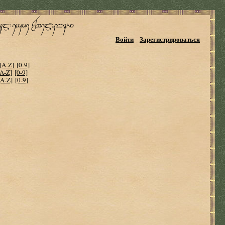
Войти
Зарегистрироваться
[A-Z]
[0-9]
[A-Z]
[0-9]
[A-Z]
[0-9]