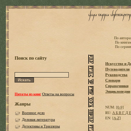
По автора
По книга
По серия
Поиск по сайту
Искусство и Д
Путеводители
Руководства
Словари
Справочники
Энциклопедии
Цитаты из книг
Ответы на вопросы
Жанры
NUM:
[0-9]
Военное дело
RU:
А
Б
В
Г
Д
EN:
[A-Z]
Деловая литература
Детективы и Триллеры