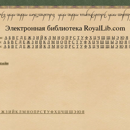
Электронная библиотека RoyalLib.com
м:
А
Б
В
Г
Д
Е
Ж
З
И
Й
К
Л
М
Н
О
П
Р
С
Т
У
Ф
Х
Ц
Ч
Ш
Щ
Ы
Э
Ю
Я
м:
А
Б
В
Г
Д
Е
Ж
З
И
Й
К
Л
М
Н
О
П
Р
С
Т
У
Ф
Х
Ц
Ч
Ш
Щ
Ы
Э
Ю
Я
м:
А
Б
В
Г
Д
Е
Ж
З
И
Й
К
Л
М
Н
О
П
Р
С
Т
У
Ф
Х
Ц
Ч
Ш
Щ
Ы
Э
Ю
Я
изайн
Т
Е
Ж
З
И
Й
К
Л
М
Н
О
П
Р
С
У
Ф
Х
Ц
Ч
Ш
Щ
Э
Ю
Я