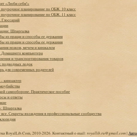
рит «Люби себя!»
 поурочное планирование по ОБЖ. 10 класс
 поурочное планирование по ОБЖ. 11 класс
. Глоссарий
зации
зации: Шпаргалка
бы из пращи и способы ее держания
бы из пращи и способы ее держания
вания ножом, мечем и кинжалом
я Домашнего компьютера
нения и транспортирования товаров
х подводных лодок
рь для современных родителей
 – киноактер
амоубийства
кой самообороне. Практическое пособие
осы и ответы
ужие
о: Шпаргалка
 все. Секреты вхождения в профессиональные сообщества
клопедия
ка RoyalLib.Com, 2010-2026. Контактный e-mail:
royallib.ru@gmail.com
|
Авто