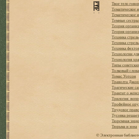
Твое тело гово
Тематическое и
Тематическое и
Темные сестры
Теория органи
Теория органи
Техника стрель
Техника стрель
Техника фехто
Технологии дл
Технология хра
Типы советски
Толковый слова
Томас Уотсон
Траволта Джон
Трагические с
Трактат о женс
Трилогия: вопр
Трофейное ор
Трудовое прав
Тусовка решает
Тюремная энци
Тюрьма и зона
© Электронная библиоте