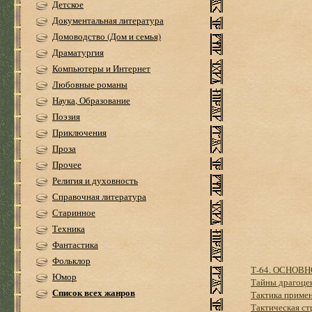
Детское
Документальная литература
Домоводство (Дом и семья)
Драматургия
Компьютеры и Интернет
Любовные романы
Наука, Образование
Поэзия
Приключения
Проза
Прочее
Религия и духовность
Справочная литература
Старинное
Техника
Фантастика
Фольклор
Т-64. ОСНОВ
Юмор
Тайны драгоце
Список всех жанров
Тактика примен
Тактическая ст