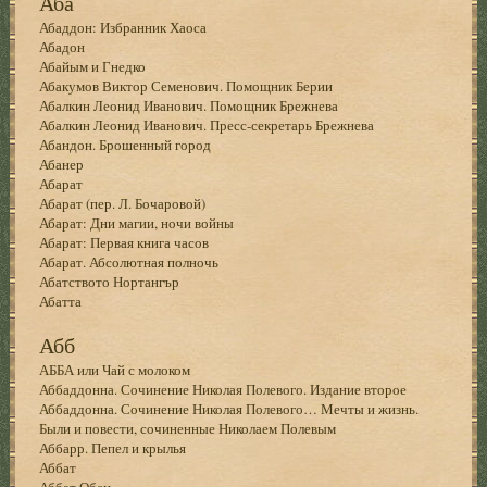
Аба
Абаддон: Избранник Хаоса
Абадон
Абайым и Гнедко
Абакумов Виктор Семенович. Помощник Берии
Абалкин Леонид Иванович. Помощник Брежнева
Абалкин Леонид Иванович. Пресс-секретарь Брежнева
Абандон. Брошенный город
Абанер
Абарат
Абарат (пер. Л. Бочаровой)
Абарат: Дни магии, ночи войны
Абарат: Первая книга часов
Абарат. Абсолютная полночь
Абатството Нортангър
Абатта
Абб
АББА или Чай с молоком
Аббаддонна. Сочинение Николая Полевого. Издание второе
Аббаддонна. Сочинение Николая Полевого… Мечты и жизнь.
Были и повести, сочиненные Николаем Полевым
Аббарр. Пепел и крылья
Аббат
Аббат Обен