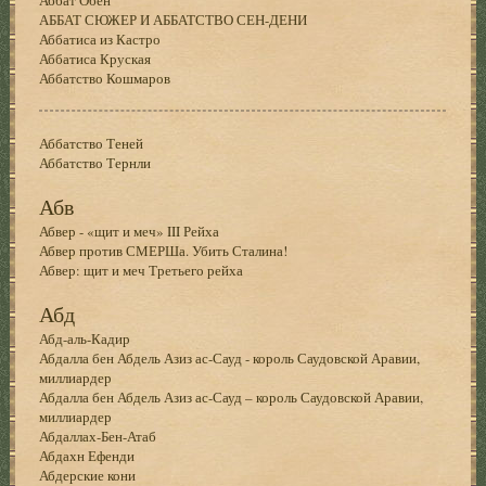
АББАТ СЮЖЕР И АББАТСТВО СЕН-ДЕНИ
Аббатиса из Кастро
Аббатиса Круская
Аббатство Кошмаров
Аббатство Теней
Аббатство Тернли
Абв
Абвер - «щит и меч» III Рейха
Абвер против СМЕРШа. Убить Сталина!
Абвер: щит и меч Третьего рейха
Абд
Абд-аль-Кадир
Абдалла бен Абдель Азиз ас-Сауд - король Саудовской Аравии,
миллиардер
Абдалла бен Абдель Азиз ас-Сауд – король Саудовской Аравии,
миллиардер
Абдаллах-Бен-Атаб
Абдахн Ефенди
Абдерские кони