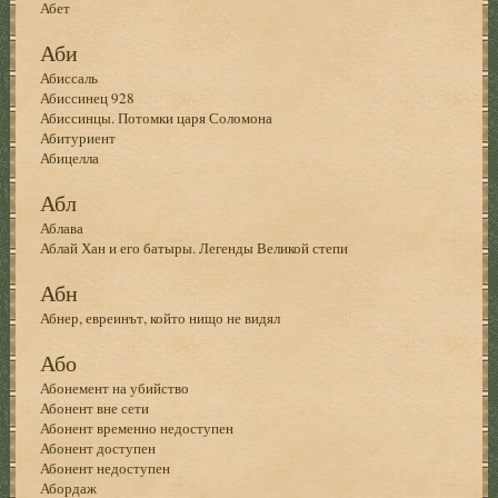
Абет
Аби
Абиссаль
Абиссинец 928
Абиссинцы. Потомки царя Соломона
Абитуриент
Абицелла
Абл
Аблава
Аблай Хан и его батыры. Легенды Великой степи
Абн
Абнер, евреинът, който нищо не видял
Або
Абонемент на убийство
Абонент вне сети
Абонент временно недоступен
Абонент доступен
Абонент недоступен
Абордаж