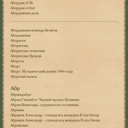
Абордаж (СИ)
Абордаж отбит
Абордажная доля
Абордажная команда Белвела
Абордажник
Абориген
Аборигены
Аборигены галактики
Аборигены Прерии
Аборсен
Аборт
Аборт. Исторический роман 1966 года
Абортная палата
Абр
Абракадабра
Абрам Ганнибал: Черный предок Пушкина
Абрам Нашатырь, содержатель гостиницы
Абрамка
Абрамов Александр - совладелец концерна Evraz Group
Абрамов Александр – совладелец концерна Evraz Group
Абрамович