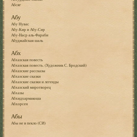
Абсяг
Абу
Абу Нувас
Абу-Кир и Абу-Сир
Абу-Наср аль-Фараби
Абуджайская шаль
Абх
Абхазская повесть
Абхазская повесть. (Художник С. Бродский)
Абхазские рассказы
Абхазские сказки
Абхазские сказки и легенды
Абхазский миротворец
Абхазы
Абхидхармакоша
Абхорсен
Абы
Абы не в пекло (СИ)