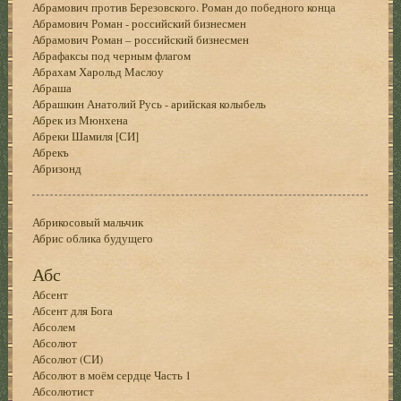
Абрамович против Березовского. Роман до победного конца
Абрамович Роман - российский бизнесмен
Абрамович Роман – российский бизнесмен
Абрафаксы под черным флагом
Абрахам Харольд Маслоу
Абраша
Абрашкин Анатолий Русь - арийская колыбель
Абрек из Мюнхена
Абреки Шамиля [СИ]
Абрекъ
Абризонд
Абрикосовый мальчик
Абрис облика будущего
Абс
Абсент
Абсент для Бога
Абсолем
Абсолют
Абсолют (СИ)
Абсолют в моём сердце Часть 1
Абсолютист