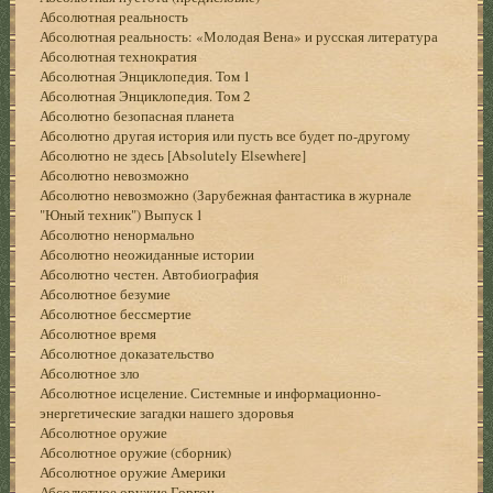
Абсолютная реальность
Абсолютная реальность: «Молодая Вена» и русская литература
Абсолютная технократия
Абсолютная Энциклопедия. Том 1
Абсолютная Энциклопедия. Том 2
Абсолютно безопасная планета
Абсолютно другая история или пусть все будет по-другому
Абсолютно не здесь [Absolutely Elsewhere]
Абсолютно невозможно
Абсолютно невозможно (Зарубежная фантастика в журнале
"Юный техник") Выпуск 1
Абсолютно ненормально
Абсолютно неожиданные истории
Абсолютно честен. Автобиография
Абсолютное безумие
Абсолютное бессмертие
Абсолютное время
Абсолютное доказательство
Абсолютное зло
Абсолютное исцеление. Системные и информационно-
энергетические загадки нашего здоровья
Абсолютное оружие
Абсолютное оружие (сборник)
Абсолютное оружие Америки
Абсолютное оружие Горгон