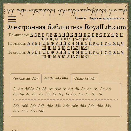
Войти
Зарегистрироваться
Электронная библиотека RoyalLib.com
По авторам:
А
Б
В
Г
Д
Е
Ж
З
И
Й
К
Л
М
Н
О
П
Р
С
Т
У
Ф
Х
Ц
Ч
Ш
Щ
Ы
Э
Ю
Я
[A-Z]
[0-9]
По книгам:
А
Б
В
Г
Д
Е
Ж
З
И
Й
К
Л
М
Н
О
П
Р
С
Т
У
Ф
Х
Ц
Ч
Ш
Щ
Ы
Э
Ю
Я
[A-Z]
[0-9]
По сериям:
А
Б
В
Г
Д
Е
Ж
З
И
Й
К
Л
М
Н
О
П
Р
С
Т
У
Ф
Х
Ц
Ч
Ш
Щ
Ы
Э
Ю
Я
[A-Z]
[0-9]
Книги на «Аб»
Авторы на «Аб»
Серии на «Аб»
А
Аа
Аб
Ав
Аг
Ад
Ае
Аж
Аз
Аи
Ай
Ак
Ал
Ам
Ан
Ао
Ап
Ар
Ас
Ат
Ау
Аф
Ах
Ац
Ач
Аш
Аы
Аэ
Аю
Ая
Аба
Абб
Абв
Абд
Абе
Аби
Абл
Абн
Або
Абр
Абс
Абу
Абх
Абы
Абь
Абэ