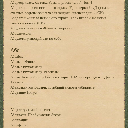
Абджед, хевез, хютти... Роман приключений. Том 4
Абдрагон - школа истинного страха. Урок первый: «Дорога к
счастью ведьмы лежит через закоулки преисподней» (СИ)
Абдрагон – школа истинного страха. Урок второй:Не мстит
только ленивый. (СИ)
Абдуллах земният и Абдуллах морският
Абдулмессия
Абдулов, гуляющий сам по себе
Абе
Абеліск
Абель — Фишер
Абель в глухом лесу
Абель в глухом лесу. Рассказы
Абель Паркер Апшер.Гос.секретарь США при президенте Джоне
Тайлере
Абенхакан эль Бохари, погибший в своем лабиринте
Аберацио Иктус
Аберистуит, любовь моя
Аберраты. Пробуждение Зверя
Аберрация
Аберфорт