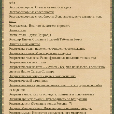
себя
Экстрасенсорика. Ответы на вопросы здесь
Экстрасенсорные способности
Экстрасенсорные способности. Ясно видеть, ясно слышать, ясно
знать
Экстрасенсы. Все, что вы хотели спросить
Элементалы
Элементалы – духи Природы
Эликсир-Цигун. Создание Золотой Таблетки Земли
Эмпатия и шаманство
Энергетика воды: исцеление, очищение, омоложение
Энергетика слова. Мир исцеляющих звуков
Энергетика человека. Расшифрованные послания тонких тел
Энергетическая анатомия
Энергетическая валюта – «купите» все, что пожелаете. Тренинг по
системе Дарио Саласа Соммэра
Энергетическая защита - путь к самосознанию
Энергетический вампиризм
Энергетическое строение человека: энергококон, аура и способы
их видения
Энергии в мире. Как их ощущать, понимать и использовать
Энергии трансформации. Путеводитель по Кундалини
Энергия жизни (Звенящие кедры России - 7)
Энергия Матери-Земли. Возвращение к истокам природы
Энергия мысли. Искусство созидательного мышления