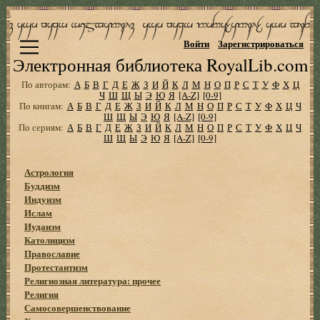
Войти
Зарегистрироваться
Электронная библиотека RoyalLib.com
По авторам:
А
Б
В
Г
Д
Е
Ж
З
И
Й
К
Л
М
Н
О
П
Р
С
Т
У
Ф
Х
Ц
Ч
Ш
Щ
Ы
Э
Ю
Я
[A-Z]
[0-9]
По книгам:
А
Б
В
Г
Д
Е
Ж
З
И
Й
К
Л
М
Н
О
П
Р
С
Т
У
Ф
Х
Ц
Ч
Ш
Щ
Ы
Э
Ю
Я
[A-Z]
[0-9]
По сериям:
А
Б
В
Г
Д
Е
Ж
З
И
Й
К
Л
М
Н
О
П
Р
С
Т
У
Ф
Х
Ц
Ч
Ш
Щ
Ы
Э
Ю
Я
[A-Z]
[0-9]
Астрология
Буддизм
Индуизм
Ислам
Иудаизм
Католицизм
Православие
Протестантизм
Религиозная литература: прочее
Религия
Самосовершенствование