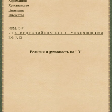
Хиромантия
Христианство
Эзотерика
Язычество
NUM:
[0-9]
Э
RU:
А
Б
В
Г
Д
Е
Ж
З
И
Й
К
Л
М
Н
О
П
Р
С
Т
У
Ф
Х
Ц
Ч
Ш
Щ
Ю
Я
EN:
[A-Z]
Религия и духовность на "Э"