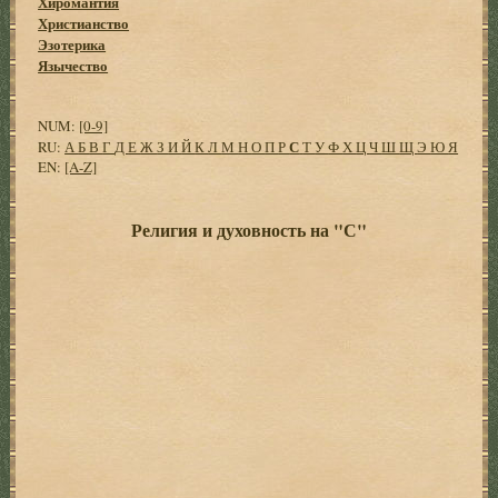
Хиромантия
Христианство
Эзотерика
Язычество
NUM:
[0-9]
С
RU:
А
Б
В
Г
Д
Е
Ж
З
И
Й
К
Л
М
Н
О
П
Р
Т
У
Ф
Х
Ц
Ч
Ш
Щ
Э
Ю
Я
EN:
[A-Z]
Религия и духовность на "С"