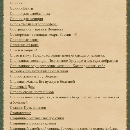
Сонник
Сонник Ванги
Сонник для влюбленных
Сонник для женщин
Сорок тысяч антропософий?
Сострадание – врата в Вечность
Сотворение (Звенящие кедры России - 4)
Сохранные слова
Спасение от рока
Спаси и защити!
Сплю и вижу. Предновогодние заметки спящего человека.
Спонтанная эволюция: Позитивное будущее и как туда добраться
Спонтанное осуществление желаний: Как подчинить себе
бесконечный потенциал Вселенной
Способ жизни в Эру Водолея
Справная Жизнь. Без нужды и болезней
Справный Дом
Спроси своих наставников
Срочная помощь для тех, кто попал в беду. Заговоры от несчастья
и болезней
Сталин: Путь волхвов
Становление
Старинные магические практики
Старинные русские гадания
Старинный еврейский сонник. Толкование снов на основе Библии,