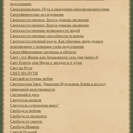
подсознание
Сверхнормальное. Путь к овладению сверхвозможностями
Сверхфизические исследования
Сверхъестественное. Боги и демоны эволюции
Сверхъестественное. Боги и демоны эволюции
Сверхъестественные возможности людей
Сверхъестественные способности человека
Сверхъестественный разум. Как обычные люди делают
невозможное с помощью силы подсознания
Сверхэффективные заговоры и обереги
Свет - это Жизнь или Апокалипсис сего дня (книга 4)
Свет Египта, или Наука о звездах и о душе
Свет на Пути
СВЕТ НА ПУТИ
Светлый источник любви
Светоносная Змея: Движение Кундалини Земли и восход
священной женственности
Светящийся диск
Свидетели нагваля
Свидетель сотворения мира?
Свобода и любовь
Свобода от прошлого
Свобода от смерти
Свобода Шамана
Святой Розарий