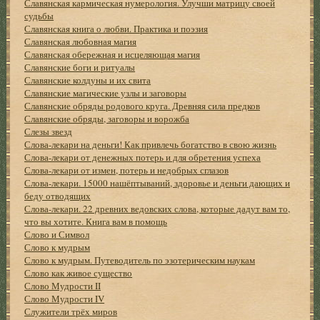
Славянская кармическая нумерология. Улучши матрицу своей
судьбы
Славянская книга о любви. Практика и поэзия
Славянская любовная магия
Славянская обережная и исцеляющая магия
Славянские боги и ритуалы
Славянские колдуны и их свита
Славянские магические узлы и заговоры
Славянские обряды родового круга. Древняя сила предков
Славянские обряды, заговоры и ворожба
Слезы звезд
Слова-лекари на деньги! Как привлечь богатство в свою жизнь
Слова-лекари от денежных потерь и для обретения успеха
Слова-лекари от измен, потерь и недобрых сглазов
Слова-лекари. 15000 нашёптываний, здоровье и деньги дающих и
беду отводящих
Слова-лекари. 22 древних ведовских слова, которые дадут вам то,
что вы хотите. Книга вам в помощь
Слово и Символ
Слово к мудрым
Слово к мудрым. Путеводитель по эзотерическим наукам
Слово как живое существо
Слово Мудрости II
Слово Мудрости IV
Служители трёх миров