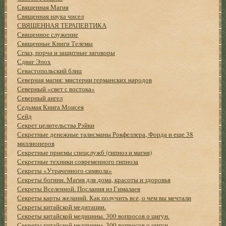
Священная Магия
Священная наука чисел
СВЯЩЕННАЯ ТЕРАПЕВТИКА
Священное служение
Священные Книги Телемы
Сглаз, порча и защитные заговоры
Сдвиг Эпох
Севастопольский блиц
Северная магия: мистеpии геpманских наpодов
Северный «свет с востока»
Северный ангел
Седьмая Книга Моисея
Сейд
Секрет целительства Рэйки
Секретные денежные талисманы Рокфеллера, Форда и еще 38
миллионеров
Секретные приемы спецслужб (гипноз и магия)
Секретные техники современного гипноза
Секреты «Утраченного символа»
Секреты богини. Магия для дома, красоты и здоровья
Секреты Вселенной. Послания из Гималаев
Секреты карты желаний. Как получить все, о чем вы мечтали
Секреты китайской медитации.
Секреты китайской медицины. 300 вопросов о цигун.
Секреты китайской медицины. 300 вопросов о цигун.