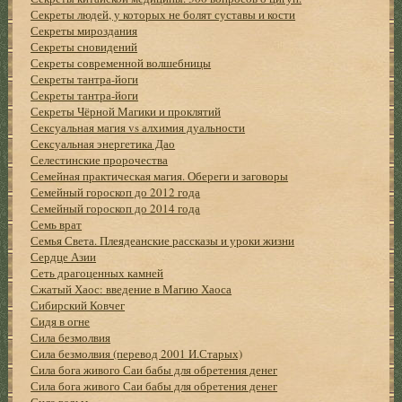
Секреты людей, у которых не болят суставы и кости
Секреты мироздания
Секреты сновидений
Секреты современной волшебницы
Секреты тантра-йоги
Секреты тантра-йоги
Секреты Чёрной Магики и проклятий
Сексуальная магия vs алхимия дуальности
Сексуальная энергетика Дао
Селестинские пророчества
Семейная практическая магия. Обереги и заговоры
Семейный гороскоп до 2012 года
Семейный гороскоп до 2014 года
Семь врат
Семья Света. Плеядеанские рассказы и уроки жизни
Сердце Азии
Сеть драгоценных камней
Сжатый Хаос: введение в Магию Хаоса
Сибирский Ковчег
Сидя в огне
Сила безмолвия
Сила безмолвия (перевод 2001 И.Старых)
Сила бога живого Саи бабы для обретения денег
Сила бога живого Саи бабы для обретения денег
Сила ведьм