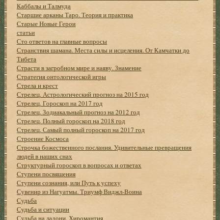
Каббалы и Талмуда
Старшие арканы Таро. Теория и практика
Старые Новые Герои
статьи
Сто ответов на главные вопросы
Странствия шамана. Места силы и исцеления. От Камчатки до
Тибета
Страсти в загробном мире и наяву. Знамение
Стратегия онтологической игры
Стрела и крест
Стрелец. Астрологический прогноз на 2015 год
Стрелец. Гороскоп на 2017 год
Стрелец. Зодиакальный прогноз на 2012 год
Стрелец. Полный гороскоп на 2018 год
Стрелец. Самый полный гороскоп на 2017 год
Строение Космоса
Строчка божественного послания. Удивительные превращения
людей в наших снах
Структурный гороскоп в вопросах и ответах
Ступени посвящения
Ступени сознания, или Путь к успеху
Сувенир из Нагуатмы. Триумф Виджл-Воина
Судьба
Судьба и ситуации
Судьба на ладони. Хиромантия