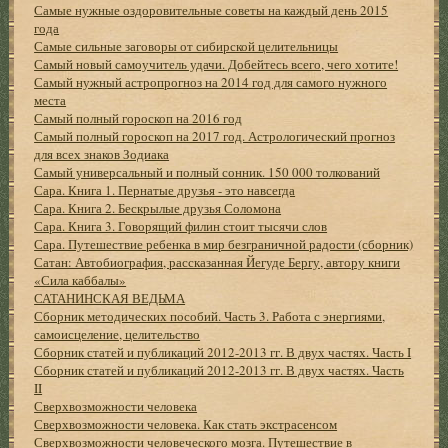
Самые нужные оздоровительные советы на каждый день 2015
года
Самые сильные заговоры от сибирской целительницы
Самый новый самоучитель удачи. Добейтесь всего, чего хотите!
Самый нужный астропрогноз на 2014 год для самого нужного
места
Самый полный гороскоп на 2016 год
Самый полный гороскоп на 2017 год. Астрологический прогноз
для всех знаков Зодиака
Самый универсальный и полный сонник. 150 000 толкований
Сара. Книга 1. Пернатые друзья - это навсегда
Сара. Книга 2. Бескрылые друзья Соломона
Сара. Книга 3. Говорящий филин стоит тысячи слов
Сара. Путешествие ребенка в мир безграничной радости (сборник)
Сатан: Автобиография, рассказанная Йегуде Бергу, автору книги
«Сила каббалы»
САТАНИНСКАЯ ВЕДЬМА
Сборник методических пособий. Часть 3. Работа с энергиями,
самоисцеление, целительство
Сборник статей и публикаций 2012-2013 гг. В двух частях. Часть I
Сборник статей и публикаций 2012-2013 гг. В двух частях. Часть
II
Сверхвозможности человека
Сверхвозможности человека. Как стать экстрасенсом
Сверхвозможности человеческого мозга. Путешествие в