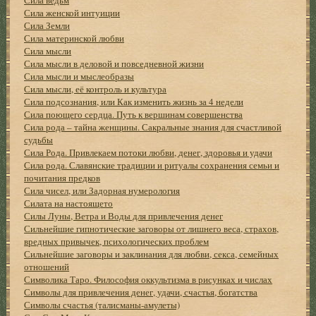
Сила женской интуиции
Сила Земли
Сила материнской любви
Сила мысли
Сила мысли в деловой и повседневной жизни
Сила мысли и мыслеобразы
Сила мысли, её контроль и культура
Сила подсознания, или Как изменить жизнь за 4 недели
Сила поющего сердца. Путь к вершинам совершенства
Сила рода – тайна женщины. Сакральные знания для счастливой
судьбы
Сила Рода. Привлекаем потоки любви, денег, здоровья и удачи
Сила рода. Славянские традиции и ритуалы сохранения семьи и
почитания предков
Сила чисел, или Задорная нумерология
Силата на настоящето
Силы Луны, Ветра и Воды для привлечения денег
Сильнейшие гипнотические заговоры от лишнего веса, страхов,
вредных привычек, психологических проблем
Сильнейшие заговоры и заклинания для любви, секса, семейных
отношений
Символика Таро. Философия оккультизма в рисунках и числах
Символы для привлечения денег, удачи, счастья, богатства
Символы счастья (талисманы-амулеты)