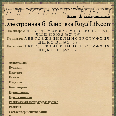
Войти
Зарегистрироваться
Электронная библиотека RoyalLib.com
По авторам:
А
Б
В
Г
Д
Е
Ж
З
И
Й
К
Л
М
Н
О
П
Р
С
Т
У
Ф
Х
Ц
Ч
Ш
Щ
Ы
Э
Ю
Я
[A-Z]
[0-9]
По книгам:
А
Б
В
Г
Д
Е
Ж
З
И
Й
К
Л
М
Н
О
П
Р
С
Т
У
Ф
Х
Ц
Ч
Ш
Щ
Ы
Э
Ю
Я
[A-Z]
[0-9]
По сериям:
А
Б
В
Г
Д
Е
Ж
З
И
Й
К
Л
М
Н
О
П
Р
С
Т
У
Ф
Х
Ц
Ч
Ш
Щ
Ы
Э
Ю
Я
[A-Z]
[0-9]
Астрология
Буддизм
Индуизм
Ислам
Иудаизм
Католицизм
Православие
Протестантизм
Религиозная литература: прочее
Религия
Самосовершенствование