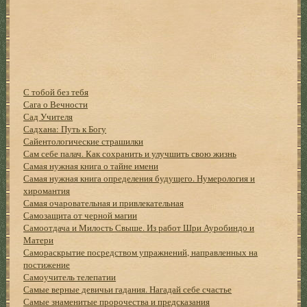
С тобой без тебя
Сага о Вечности
Сад Учителя
Садхана: Путь к Богу
Сайентологические страшилки
Сам себе палач. Как сохранить и улучшить свою жизнь
Самая нужная книга о тайне имени
Самая нужная книга определения будущего. Нумерология и
хиромантия
Самая очаровательная и привлекательная
Самозащита от черной магии
Самоотдача и Милость Свыше. Из работ Шри Ауробиндо и
Матери
Самораскрытие посредством упражнений, направленных на
постижение
Самоучитель телепатии
Самые верные девичьи гадания. Нагадай себе счастье
Самые знаменитые пророчества и предсказания