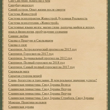
Син Син Мин: Книга ни о чем
Синдбад-мореход
Синий остров. Опыт жизни после смерти
Система Живострой
Система психопрактик Живострой.Духовная Реальность
Система психотехник «Живострой»
Системные языки мозга: магия слова, разгадка мифов и легенд,
язык и физиология, пробуждение сознания
Сияние любви
Сказка о Прыгуне и Скользящем
Сказка о силе
Скорпион. Астрологический прогноз на 2015 год
Скорпион. Гороскоп на 2017 год
Скорпион. Зодиакальный прогноз на 2012 год
Скорпион. Полный гороскоп на 2018 год
Скорпион. Самый полный гороскоп на 2017 год
Скрижали мага
Скрытая сторона вещей
Слава, богатство и тщеславие. В чем реальное значение успеха?
Славянская гимнастика. Свод Здравы Велеса
Славянская гимнастика. Свод Здравы Перуна
Славянская гимнастика. Свод Здравы Перуна
Славянская гимнастика. Свод Здравы Стрибога. Свод Здравы
Макоши. Практики волхвов
Славянская здрава