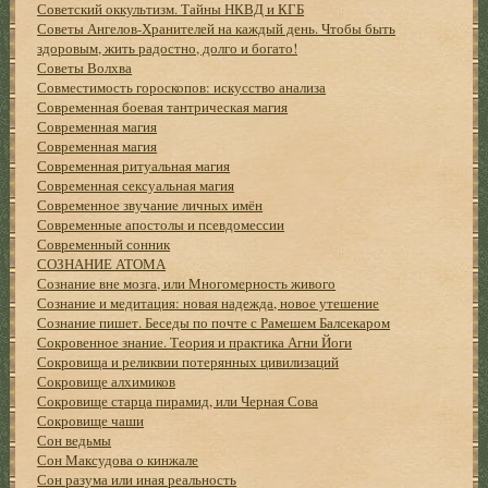
Советский оккультизм. Тайны НКВД и КГБ
Советы Ангелов-Хранителей на каждый день. Чтобы быть
здоровым, жить радостно, долго и богато!
Советы Волхва
Совместимость гороскопов: искусство анализа
Современная боевая тантрическая магия
Современная магия
Современная магия
Современная ритуальная магия
Современная сексуальная магия
Современное звучание личных имён
Современные апостолы и псевдомессии
Современный сонник
СОЗНАНИЕ АТОМА
Сознание вне мозга, или Многомерность живого
Сознание и медитация: новая надежда, новое утешение
Сознание пишет. Беседы по почте с Рамешем Балсекаром
Сокровенное знание. Теория и практика Агни Йоги
Сокровища и реликвии потерянных цивилизаций
Сокровище алхимиков
Сокровище старца пирамид, или Черная Сова
Сокровище чаши
Сон ведьмы
Сон Максудова о кинжале
Сон разума или иная реальность