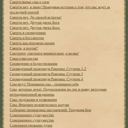
Смертельные сны о силе
Смерти нет, я знаю! Правдивая история о том, что нас ждет за
последней чертой
Смерти нет. До скорой встречи!
Смерти нет. Другая дверь Бога
Смерти нет. Другая дверь Бога.
Смерть в сновидениях
Смерть и бессмертие
Смерть как перемена жизни
Смерть, а потом?
Смотрите, смотрите внимательно, о волки!
Смысл масонства
Сновидение в бодрствовании
Сновиденный практикум Равенны. Ступень 1-2
Сновиденный практикум Равенны. Ступень 3
Сновиденный практикум Равенны. Ступень 4
Сны врут! Понимаем сны – понимаем себя
Сны, которые лечат. Оздоровление во сне и наяву методами
нетрадиционной медицины
Сны: подсказки и толкования
Сны. Феномен человеческого разума
Собрание прекрасных наставлений. Традиция Бон
Совершенное супружество
Совершенное супружество
Совершенствование души